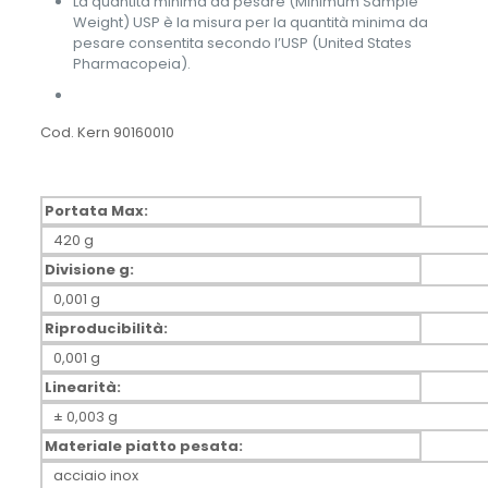
La quantità minima da pesare (Minimum Sample
Weight) USP è la misura per la quantità minima da
pesare consentita secondo l’USP (United States
Pharmacopeia).
Cod. Kern 90160010
Portata Max:
420 g
Divisione g:
0,001 g
Riproducibilità:
0,001 g
Linearità:
± 0,003 g
Materiale piatto pesata:
acciaio inox