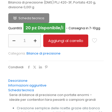
Bilancia di precisione (DMS) PLJ 420-3F, Portata 420 g,
divisione 0,001 g
Scheda tecnica
20 pz Disponibile/i
Quantità:
- Consegna in 7-10gg
Bilancia
Aggiungi al carrello
di
precisione
KERN
Categoria:
Bilance di precisione
PLJ
420-
3F
Condividi
quantità
Descrizione
Informazioni aggiuntive
Scheda tecnica
Serie di bilance di precisione con portate enormi –
ideale per contenitori tara pesanti o campioni grandi
Creazione semplice delle ricette grazie alla banca