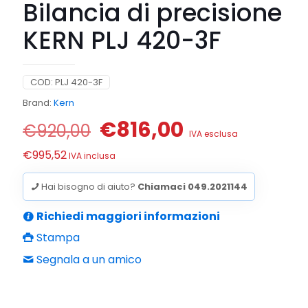
Bilancia di precisione
KERN PLJ 420-3F
COD:
PLJ 420-3F
Brand:
Kern
Il
Il
€
816,00
€
920,00
IVA esclusa
prezzo
prezzo
€
995,52
IVA inclusa
originale
attuale
era:
è:
Hai bisogno di aiuto?
Chiamaci 049.2021144
€920,00.
€816,00.
Richiedi maggiori informazioni
Stampa
Segnala a un amico