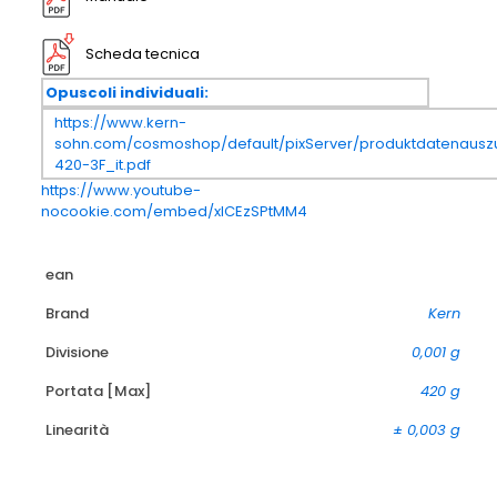
Scheda tecnica
Opuscoli individuali:
https://www.kern-
sohn.com/cosmoshop/default/pixServer/produktdatenauszu
420-3F_it.pdf
https://www.youtube-
nocookie.com/embed/xICEzSPtMM4
ean
Brand
Kern
Divisione
0,001 g
Portata [Max]
420 g
Linearità
± 0,003 g