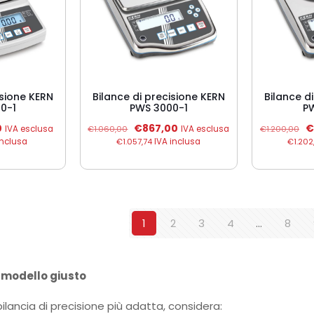
isione KERN
Bilance di precisione KERN
Bilance d
00-1
PWS 3000-1
P
Il
Il
Il
Il
0
€
867,00
€
IVA esclusa
€
1.060,00
IVA esclusa
€
1.200,00
prezzo
prezzo
prezzo
p
inclusa
€
1.057,74
IVA inclusa
€
1.202
e
attuale
originale
attuale
o
è:
era:
è:
er
.
€612,00.
€1.060,00.
€867,00.
€
1
2
3
4
…
8
 modello giusto
bilancia di precisione più adatta, considera: