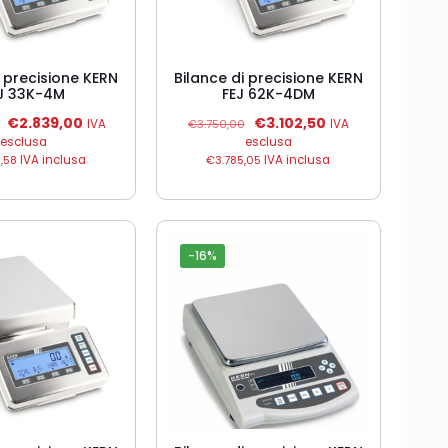
i precisione KERN
Bilance di precisione KERN
J 33K-4M
FEJ 62K-4DM
Il
Il
Il
Il
€
2.839,00
€
3.102,50
IVA
€
3.750,00
IVA
prezzo
prezzo
prezzo
prezzo
esclusa
esclusa
originale
attuale
originale
attuale
,58
IVA inclusa
€
3.785,05
IVA inclusa
era:
è:
era:
è:
€3.450,00.
€2.839,00.
€3.750,00.
€3.102,50.
-16%