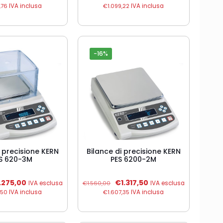
originale
attuale
prezzo
prezzo
,76
IVA inclusa
€
1.099,22
IVA inclusa
era:
è:
originale
attuale
€1.490,00.
€1.258,00.
era:
è:
€1.070,00.
€901,00.
-16%
i precisione KERN
Bilance di precisione KERN
S 620-3M
PES 6200-2M
Il
Il
Il
1.275,00
€
1.317,50
IVA esclusa
€
1.560,00
IVA esclusa
ezzo
prezzo
prezzo
prezzo
,50
IVA inclusa
€
1.607,35
IVA inclusa
iginale
attuale
originale
attuale
:
è:
era:
è:
510,00.
€1.275,00.
€1.560,00.
€1.317,50.