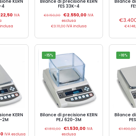
isione KERN
Bilance di precisione KERN
Bilance d
K-4
FES 33K-4
FE
Il
Il
Il
422,50
€
2.550,00
IVA
€
3.150,00
IVA
zo
prezzo
prezzo
prezzo
€
3.40
a
esclusa
nale
attuale
originale
attuale
inclusa
€
3.111,00
IVA inclusa
€
4.148
è:
era:
è:
50,00.
€2.422,50.
€3.150,00.
€2.550,00.
-15%
-16%
isione KERN
Bilance di precisione KERN
Bilance d
0-2M
PEJ 620-3M
PE
Il
Il
€
1.530,00
€
1.810,00
IVA
€
1.490,00
prezzo
prezzo
Il
50
IVA esclusa
esclusa