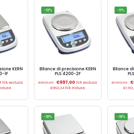
-13%
-11%
isione KERN
Bilance di precisione KERN
Bilance d
0-1F
PLS 4200-2F
PL
Il
Il
Il
Il
0
€
697,00
€
IVA esclusa
€
800,00
IVA esclusa
€
1.100,00
prezzo
prezzo
prezzo
p
nclusa
€
850,34
IVA inclusa
€
1.192
attuale
originale
attuale
or
è:
era:
è:
er
€637,50.
€800,00.
€697,00.
€1
-18%
-18%