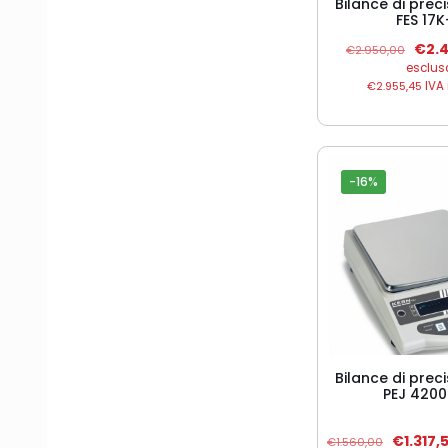
Bilance di prec
FES 17
Il
€
2.
€
2.950,00
prez
esclus
origi
€
2.955,45
IVA 
era:
€2.9
-16%
Bilance di prec
PEJ 420
Il
€
1.317,
€
1.560,00