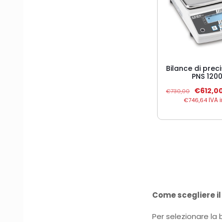
Bilance di prec
PNS 120
Il
€
612,0
€
730,00
prezzo
€
746,64
IVA 
original
era:
€730,00
Come scegliere il
Per selezionare la 