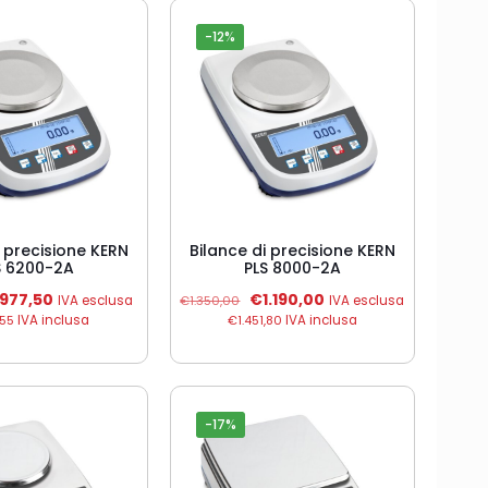
-12%
i precisione KERN
Bilance di precisione KERN
S 6200-2A
PLS 8000-2A
Il
Il
Il
977,50
€
1.190,00
IVA esclusa
€
1.350,00
IVA esclusa
rezzo
prezzo
prezzo
prezzo
,55
IVA inclusa
€
1.451,80
IVA inclusa
iginale
attuale
originale
attuale
a:
è:
era:
è:
.100,00.
€977,50.
€1.350,00.
€1.190,00.
-17%