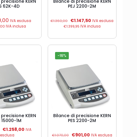
i precisione KERN
Bilance di precisione KERN
S 62K-4D
PEJ 2200-2M
0,00
Il
Il
€
1.147,50
IVA esclusa
€
1.360,00
IVA esclusa
prezzo
prezzo
,00
IVA inclusa
€
1.399,95
IVA inclusa
originale
attuale
era:
è:
€1.360,00.
€1.147,50.
-16%
i precisione KERN
Bilance di precisione KERN
S 15000-1M
PES 2200-2M
Il
Il
€
1.258,00
IVA
prezzo
prezzo
Il
Il
€
901,00
esclusa
€
1.070,00
IVA esclusa