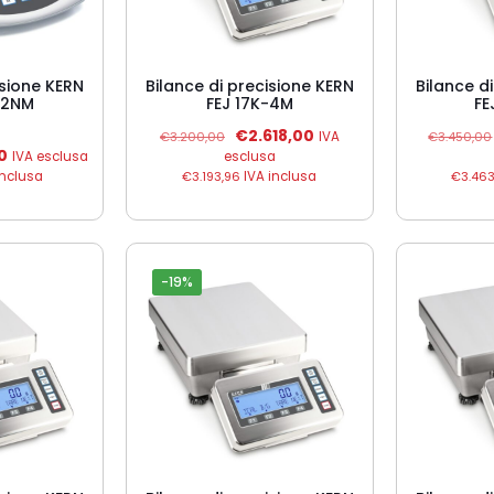
isione KERN
Bilance di precisione KERN
Bilance d
-2NM
FEJ 17K-4M
FE
Il
Il
€
2.618,00
€
3.200,00
IVA
€
3.450,00
prezzo
prezzo
Il
0
IVA esclusa
esclusa
originale
attuale
prezzo
inclusa
€
3.193,96
IVA inclusa
€
3.463
era:
è:
e
attuale
€3.200,00.
€2.618,00.
è:
0.
€952,00.
-19%