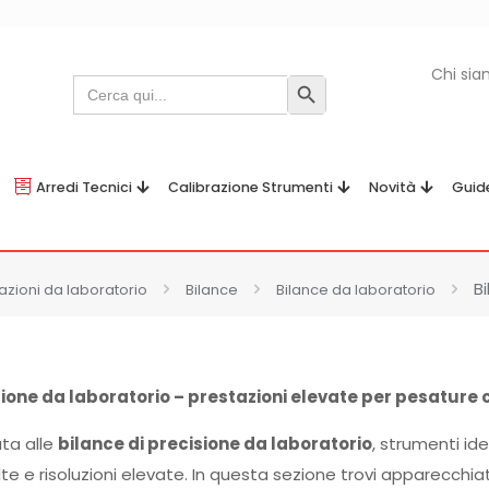
Chi si
Search
Search Button
for:
Arredi Tecnici
Calibrazione Strumenti
Novità
Guid
Bi
zioni da laboratorio
Bilance
Bilance da laboratorio
sione da laboratorio – prestazioni elevate per pesature c
ta alle
bilance di precisione da laboratorio
, strumenti ide
e e risoluzioni elevate. In questa sezione trovi apparecchiat