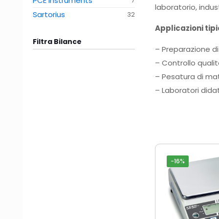
PCE Instruments
7
laboratorio, indus
Sartorius
32
Applicazioni tip
Filtra Bilance
– Preparazione di
– Controllo qualit
– Pesatura di ma
– Laboratori didat
-16%