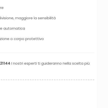
re
ivisione, maggiore la sensibilità
one automatica
razione o corpo protettivo
21144
I nostri esperti ti guideranno nella scelta più
26
15 Giugno 2026