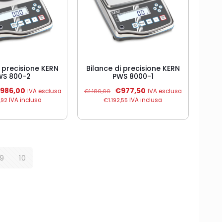
i precisione KERN
Bilance di precisione KERN
WS 800-2
PWS 8000-1
Il
Il
Il
986,00
€
977,50
IVA esclusa
€
1.180,00
IVA esclusa
rezzo
prezzo
prezzo
prezzo
,92
IVA inclusa
€
1.192,55
IVA inclusa
riginale
attuale
originale
attuale
a:
è:
era:
è:
1.200,00.
€986,00.
€1.180,00.
€977,50.
9
10