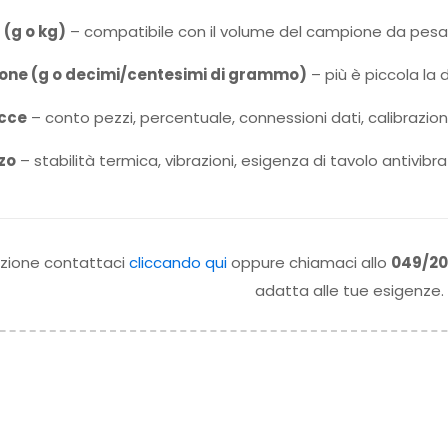
(g o kg)
– compatibile con il volume del campione da pesa
sione (g o decimi/centesimi di grammo)
– più è piccola la d
acce
– conto pezzi, percentuale, connessioni dati, calibrazi
zzo
– stabilità termica, vibrazioni, esigenza di tavolo antivib
azione contattaci
cliccando qui
oppure chiamaci allo
049/20
adatta alle tue esigenze.
1 Luglio 2026
16 Giugno 20