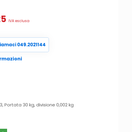
Il
25
IVA esclusa
prezzo
le
attuale
è:
iamaci 049.2021144
0.
€225,25.
ormazioni
, Portata 30 kg, divisione 0,002 kg