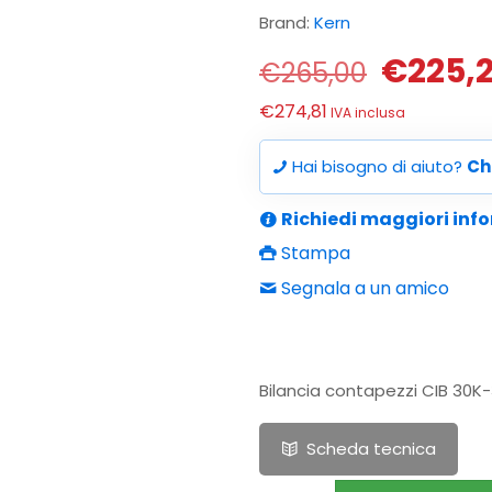
Brand:
Kern
Il
€
225,
€
265,00
prezzo
€
274,81
IVA inclusa
origina
era:
Hai bisogno di aiuto?
Ch
€265,0
Richiedi maggiori inf
Stampa
Segnala a un amico
Bilancia contapezzi CIB 30K-3
Scheda tecnica