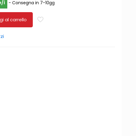
e/i
- Consegna in 7-10gg
i al carrello
zi