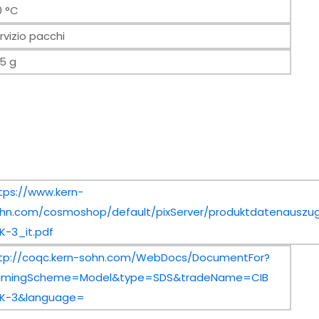
0 °C
rvizio pacchi
5 g
tps://www.kern-
hn.com/cosmoshop/default/pixServer/produktdatenauszug
K-3_it.pdf
tp://coqc.kern-sohn.com/WebDocs/DocumentFor?
amingScheme=Model&type=SDS&tradeName=CIB
K-3&language=