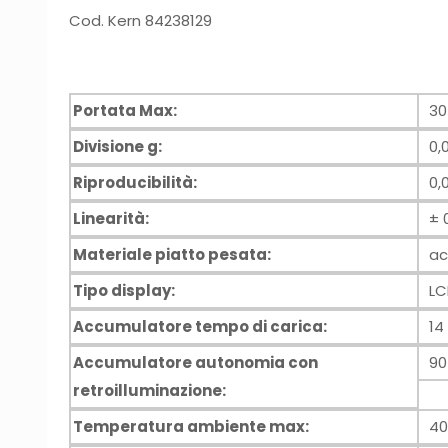
Cod. Kern 84238129
Portata Max:
30
Divisione g:
0,
Riproducibilità:
0,
Linearità:
± 
Materiale piatto pesata:
ac
Tipo display:
LC
Accumulatore tempo di carica:
14
Accumulatore autonomia con
90
retroilluminazione:
Temperatura ambiente max:
40