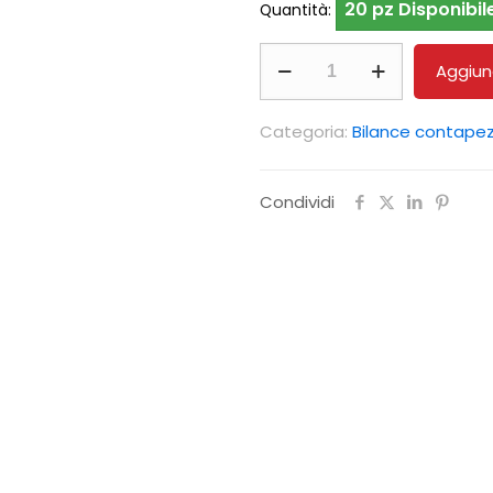
20 pz Disponibil
Quantità:
Bilancia
Aggiung
contapezzi
KERN
Categoria:
Bilance contapez
CIB
30K-
Condividi
3
quantità