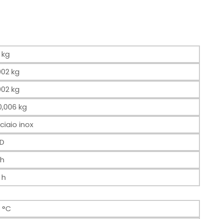
 kg
002 kg
002 kg
0,006 kg
ciaio inox
D
 h
 h
 °C