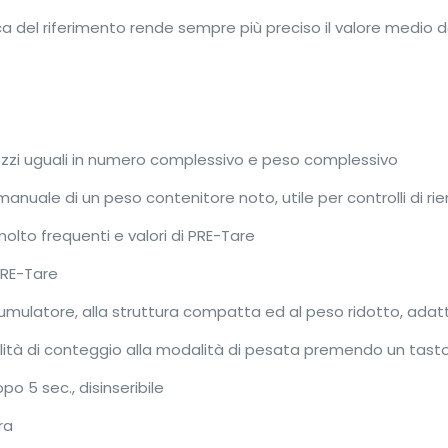
 del riferimento rende sempre più preciso il valore medio d
ezzi uguali in numero complessivo e peso complessivo
manuale di un peso contenitore noto, utile per controlli di 
molto frequenti e valori di PRE-Tare
PRE-Tare
mulatore, alla struttura compatta ed al peso ridotto, adatta 
ità di conteggio alla modalità di pesata premendo un tast
o 5 sec., disinseribile
ra