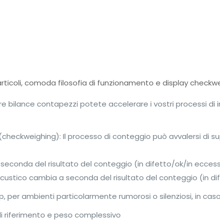
icoli, comoda filosofia di funzionamento e display checkweig
ostre bilance contapezzi potete accelerare i vostri processi d
eckweighing): Il processo di conteggio può avvalersi di sup
a seconda del risultato del conteggio (in difetto/ok/in ecces
acustico cambia a seconda del risultato del conteggio (in d
icap, per ambienti particolarmente rumorosi o silenziosi, in c
 di riferimento e peso complessivo