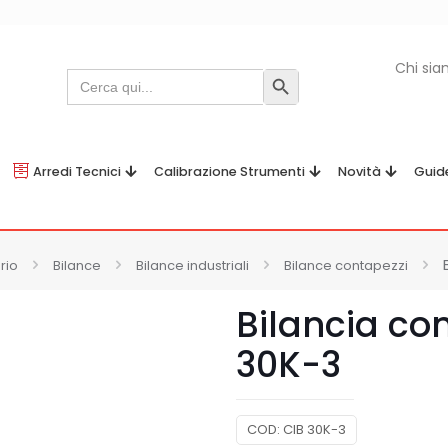
Chi si
Search
Search Button
for:
Arredi Tecnici
Calibrazione Strumenti
Novità
Guid
rio
Bilance
Bilance industriali
Bilance contapezzi
Bilancia co
30K-3
COD:
CIB 30K-3