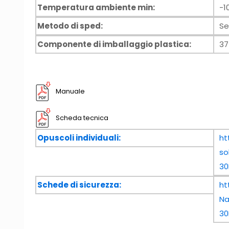
Temperatura ambiente min:
-1
Metodo di sped:
Se
Componente di imballaggio plastica:
37
Manuale
Scheda tecnica
Opuscoli individuali:
ht
so
30
Schede di sicurezza:
ht
N
30