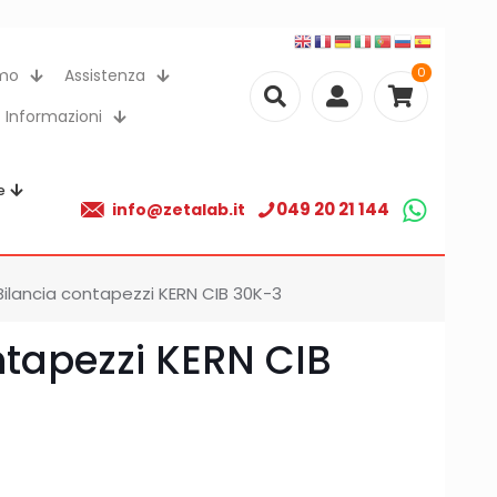
0
amo
Assistenza
Informazioni
e
049 20 21 144
info@zetalab.it
Bilancia contapezzi KERN CIB 30K-3
ntapezzi KERN CIB