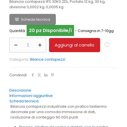
Bilancia contapezzi IFS 30K0.2DL, Portata 12 kg; 30 kg,
divisione 0,0002 kg; 0,0005 kg
Scheda tecnica
20 pz Disponibile/i
Quantità:
- Consegna in 7-10gg
Bilancia
Aggiungi al carrello
contapezzi
KERN
IFS
Categoria:
Bilance contapezzi
30K0.2DL
quantità
Condividi
Descrizione
Informazioni aggiuntive
Scheda tecnica
Bilancia contapezzi industriale con pratico tastierino
decimale per una comoda immissione di dati,
risoluzione di conteggio 60.000 punti
Precise, intuitive da usare e digitali: con le nostre