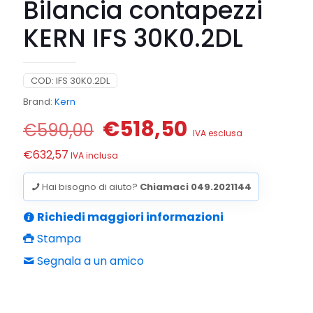
Bilancia contapezzi
KERN IFS 30K0.2DL
COD:
IFS 30K0.2DL
Brand:
Kern
Il
Il
€
518,50
€
590,00
IVA esclusa
prezzo
prezzo
€
632,57
IVA inclusa
originale
attuale
era:
è:
Hai bisogno di aiuto?
Chiamaci 049.2021144
€590,00.
€518,50.
Richiedi maggiori informazioni
Stampa
Segnala a un amico