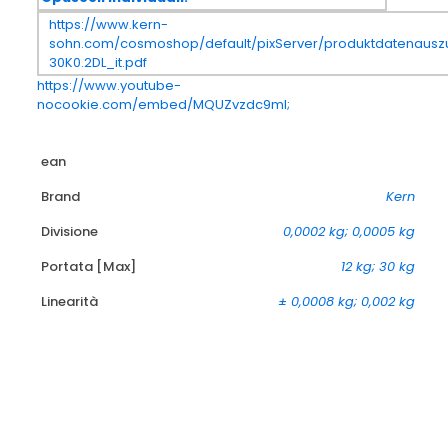
https://www.kern-
sohn.com/cosmoshop/default/pixServer/produktdatenauszu
30K0.2DL_it.pdf
https://www.youtube-
nocookie.com/embed/MQUZvzdc9mI;
ean
Brand
Kern
Divisione
0,0002 kg; 0,0005 kg
Portata [Max]
12 kg; 30 kg
Linearità
± 0,0008 kg; 0,002 kg
-11%