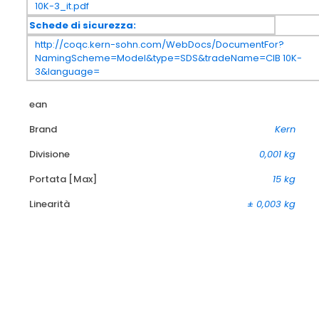
10K-3_it.pdf
Schede di sicurezza:
http://coqc.kern-sohn.com/WebDocs/DocumentFor?
NamingScheme=Model&type=SDS&tradeName=CIB 10K-
3&language=
ean
Brand
Kern
Divisione
0,001 kg
Portata [Max]
15 kg
Linearità
± 0,003 kg
-13%