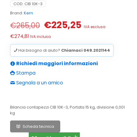
COD:
CIB 10K-3
Brand:
Kern
Il
Il
€
225,25
€
265,00
IVA esclusa
prezzo
prezzo
€
274,81
IVA inclusa
originale
attuale
era:
è:
Hai bisogno di aiuto?
Chiamaci 049.2021144
€265,00.
€225,25.
Richiedi maggiori informazioni
Stampa
Segnala a un amico
Bilancia contapezzi CIB 10K-3, Portata 15 kg, divisione 0,001
kg
Scheda tecnica