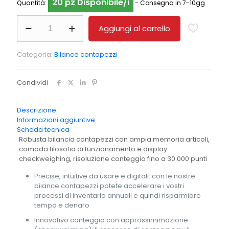
20 pz Disponibile/i
Quantità:
- Consegna in 7-10gg
Bilancia
Aggiungi al carrello
contapezzi
KERN
CIB
Categoria:
Bilance contapezzi
10K-
3
quantità
Condividi
Descrizione
Informazioni aggiuntive
Scheda tecnica
Robusta bilancia contapezzi con ampia memoria articoli,
comoda filosofia di funzionamento e display
checkweighing, risoluzione conteggio fino a 30.000 punti
Precise, intuitive da usare e digitali: con le nostre
bilance contapezzi potete accelerare i vostri
processi di inventario annuali e quindi risparmiare
tempo e denaro
Innovativo conteggio con approssimimazione