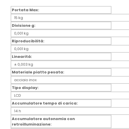
Portata Max:
15 kg
Divisione g:
0,001 kg
Riproducibilità:
0,001 kg
Linearità:
± 0,003 kg
Materiale piatto pesata:
acciaio inox
Tipo display:
LCD
Accumulatore tempo di carica:
14 h
Accumulatore autonomia con
retroilluminazione: