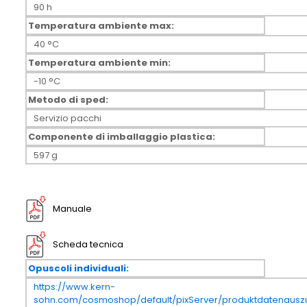
90 h
Temperatura ambiente max:
40 °C
Temperatura ambiente min:
-10 °C
Metodo di sped:
Servizio pacchi
Componente di imballaggio plastica:
597 g
Manuale
Scheda tecnica
Opuscoli individuali:
https://www.kern-
sohn.com/cosmoshop/default/pixServer/produktdatenauszu