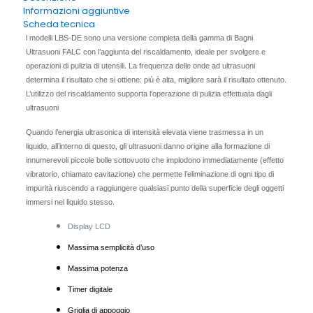
Informazioni aggiuntive
Scheda tecnica
l modelli LBS-DE sono una versione completa della gamma di Bagni
Ultrasuoni FALC con l’aggiunta del riscaldamento, ideale per svolgere e
operazioni di pulizia di utensili. La frequenza delle onde ad ultrasuoni
determina il risultato che si ottiene: più è alta, migliore sarà il risultato ottenuto.
L’utilizzo del riscaldamento supporta l’operazione di pulizia effettuata dagli
ultrasuoni
Quando l’energia ultrasonica di intensità elevata viene trasmessa in un
liquido, all’interno di questo, gli ultrasuoni danno origine alla formazione di
innumerevoli piccole bolle sottovuoto che implodono immediatamente (effetto
vibratorio, chiamato cavitazione) che permette l’elimi­nazione di ogni tipo di
impurità riuscendo a raggiungere qualsiasi punto della superficie degli oggetti
immersi nel liquido stesso.
Display LCD
Massima semplicità d’uso
Massima potenza
Timer digitale
Griglia di appoggio