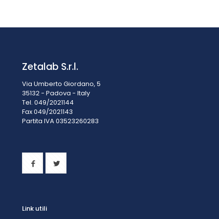
Prezzo su richiesta
Zetalab S.r.l.
Via Umberto Giordano, 5
35132 - Padova - Italy
Tel. 049/2021144
Fax 049/2021143
Partita IVA 0
3523260283
Link utili