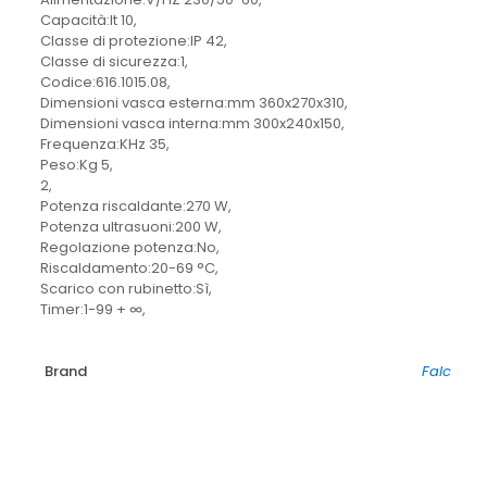
Capacità:lt 10,
Classe di protezione:IP 42,
Classe di sicurezza:1,
Codice:616.1015.08,
Dimensioni vasca esterna:mm 360x270x310,
Dimensioni vasca interna:mm 300x240x150,
Frequenza:KHz 35,
Peso:Kg 5,
2,
Potenza riscaldante:270 W,
Potenza ultrasuoni:200 W,
Regolazione potenza:No,
Riscaldamento:20-69 °C,
Scarico con rubinetto:Sì,
Timer:1-99 + ∞,
Brand
Falc