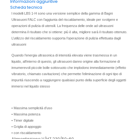
Informazioni aggiuntive
Scheda tecnica
l modelli LBS 1-H sono una versione semplice della gamma di Bagni
Ultrasuoni FALC con l’aggiunta del riscaldamento, ideale per svolgere e
operazioni di pulizia di utensili. La frequenza delle onde ad ultrasuoni
determina il risultato che si ottiene: più è alta, migliore sarà il risultato ottenuto.
L’utilizzo del riscaldamento supporta l’operazione di pulizia effettuata dagli
ultrasuoni
Quando l’energia ultrasonica di intensità elevata viene trasmessa in un
liquido, all’interno di questo, gli ultrasuoni danno origine alla formazione di
innumerevoli piccole bolle sottovuoto che implodono immediatamente (effetto
vibratorio, chiamato cavitazione) che permette l’elimi­nazione di ogni tipo di
impurità riuscendo a raggiungere qualsiasi punto della superficie degli oggetti
immersi nel liquido stesso
• Massima semplicità d’uso
• Massima potenza
• Timer digitale
• Griglia di appoggio
• con riscaldamento
Alimentazione:V/HZ 230/50-60,