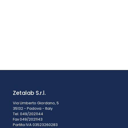
Bagno ad ultrasuoni LBS 1 – 6 lt
Prezzo su richiesta
Zetalab S.r.l.
Via Umberto Giordano, 5
35132 - Padova - Italy
Tel. 049/2021144
Fax 049/2021143
Partita IVA 0
3523260283