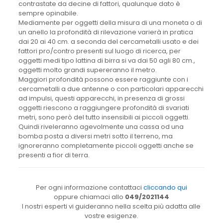
contrastate da decine di fattori, qualunque dato è
sempre opinabile.
Mediamente per oggetti della misura di una moneta o di
un anello la profondità di rilevazione varierà in pratica
dai 20 ai 40 cm. a seconda del cercametalli usato e dei
fattori pro/contro presenti sul luogo di ricerca, per
oggetti medi tipo lattina di birra si va dai 50 agli 80 cm.,
oggetti molto grandi supereranno il metro.
Maggiori profondità possono essere raggiunte con i
cercametalli a due antenne o con particolari apparecchi
ad impulsi, questi apparecchi, in presenza di grossi
oggetti riescono a raggiungere profondità di svariati
metri, sono però del tutto insensibili ai piccoli oggetti.
Quindi riveleranno agevolmente una cassa od una
bomba posta a diversi metri sotto il terreno, ma
ignoreranno completamente piccoli oggetti anche se
presenti a fior di terra.
Per ogni informazione contattaci
cliccando qui
oppure chiamaci allo
049/2021144
I nostri esperti vi guideranno nella scelta più adatta alle
vostre esigenze.