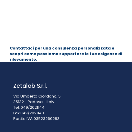
Manutenzione
delle
Cappe a
Filtrazione
Molecolare
e
Biologiche
Contattaci per una consulenza personalizzata e
scopri come possiamo supportare le tue esigenze di
rilevamento.
Zetalab S.r.l.
Via Umberto Giordano, 5
35132 - Padova - Italy
Tel. 049/2021144
Fax 049/2021143
Partita IVA 0
3523260283