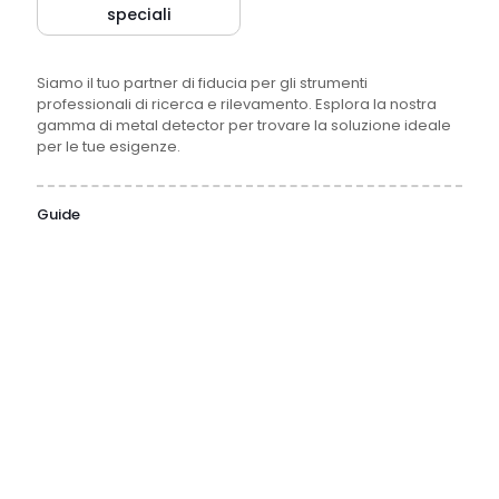
speciali
Siamo il tuo partner di fiducia per gli strumenti
professionali di ricerca e rilevamento. Esplora la nostra
gamma di metal detector per trovare la soluzione ideale
per le tue esigenze.
Guide
31 Luglio
1 Luglio
16 Giugno
15 Giugno
2026
2026
2026
2026
Cosa
Campionatore
Guida
Piranometro