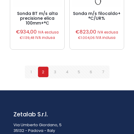
Sonda BT m/s alta
Sonda m/s filocaldo+
precisione elica
°C/UR%
100mm+°C
€
934,00
€
823,00
IVA esclusa
IVA esclusa
€
1.139,48
IVA inclusa
€
1.004,06
IVA inclusa
1
2
3
4
5
6
7
Zetalab S.r.l.
Via Umberto Giordano, 5
35132 - Padova - Italy