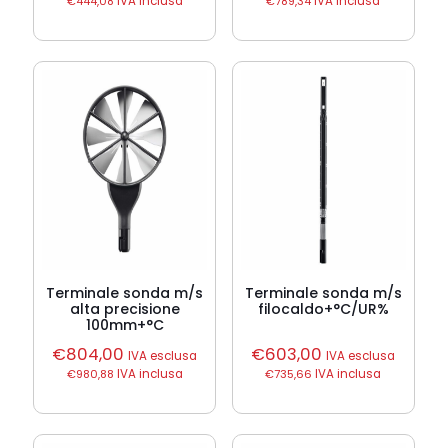
€
444,08
IVA inclusa
€
789,34
IVA inclusa
Terminale sonda m/s
Terminale sonda m/s
alta precisione
filocaldo+°C/UR%
100mm+°C
€
804,00
€
603,00
IVA esclusa
IVA esclusa
€
980,88
IVA inclusa
€
735,66
IVA inclusa