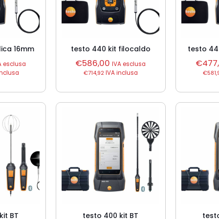
elica 16mm
testo 440 kit filocaldo
testo 44
€
586,00
€
477
A esclusa
IVA esclusa
inclusa
€
714,92
IVA inclusa
€
581,
kit BT
testo 400 kit BT
test