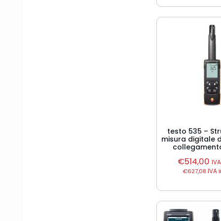
testo 535 – St
misura digitale
collegamento
€
514,00
IV
€
627,08
IVA 