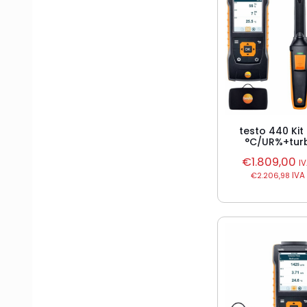
testo 440 Ki
°C/UR%+tur
€
1.809,00
I
€
2.206,98
IVA