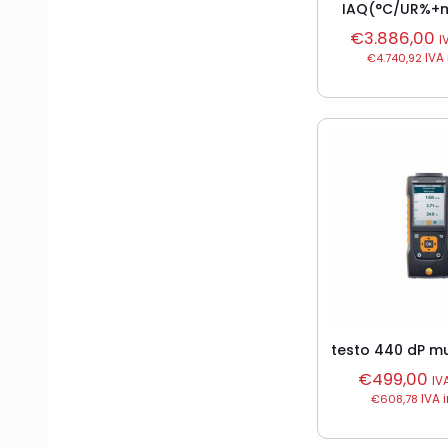
IAQ(°C/UR%+
€
3.886,00
I
€
4.740,92
IVA 
testo 440 dP mu
€
499,00
IV
€
608,78
IVA 