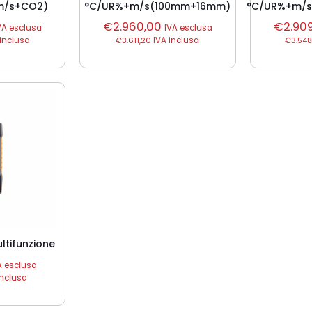
m/s+CO2)
°C/UR%+m/s(100mm+16mm)
°C/UR%+m/s
€
2.960,00
€
2.90
VA esclusa
IVA esclusa
inclusa
€
3.611,20
IVA inclusa
€
3.548
ltifunzione
A esclusa
inclusa