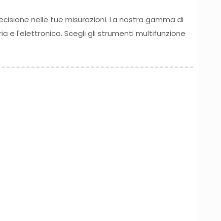
recisione nelle tue misurazioni. La nostra gamma di
ria e l'elettronica. Scegli gli strumenti multifunzione
26
15 Giugno 2026
completa
Piranometro per