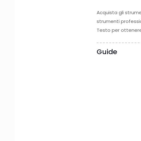
Acquista gli strume
strumenti profession
Testo per ottenere 
Guide
31 Luglio 2026
Cosa rende