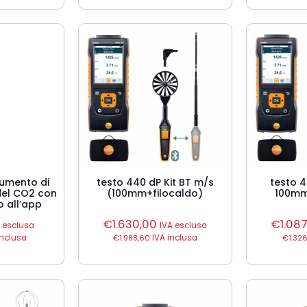
rumento di
testo 440 dP Kit BT m/s
testo 4
 del CO2 con
(100mm+filocaldo)
100mm
 all’app
€
1.630,00
€
1.08
A esclusa
IVA esclusa
inclusa
€
1.988,60
IVA inclusa
€
1.326