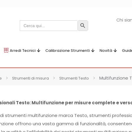
Chi si
Search
Search Button
for:
Arredi Tecnici
Calibrazione Strumenti
Novità
Guid
Multifunzione 
e
Strumenti di misura
Strumenti Testo
ionali Testo: Multifunzione per misure complete e versa
i strumenti multifunzione marca Testo, strumenti professional
nzione offrono una vasta gamma di funzionalità, consentendo
la qualità e l’affidabilità dei nostri strumenti multifunzione p