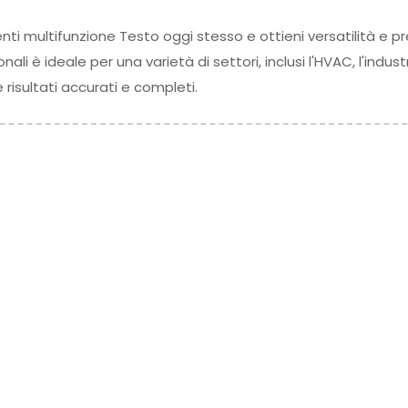
nti multifunzione Testo oggi stesso e ottieni versatilità e p
ali è ideale per una varietà di settori, inclusi l'HVAC, l'indust
risultati accurati e completi.
1 Luglio 2026
16 Giugno 20
Campionatore
Guida 