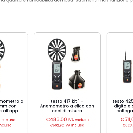
emometro a
testo 417 kit 1 –
testo 42
0 mm con
Anemometro a elica con
digitale 
 all’app
coni di misura
collega
€
486,00
€
511
A esclusa
IVA esclusa
inclusa
€
592,92
IVA inclusa
€
623,