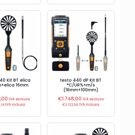
40 Kit BT elica
testo 440 dP Kit BT
+elica 16mm
°C/UR%+m/s
(16mm+100mm)
7,00
€
1.748,00
IVA esclusa
IVA esclusa
,14
IVA inclusa
€
2.132,56
IVA inclusa