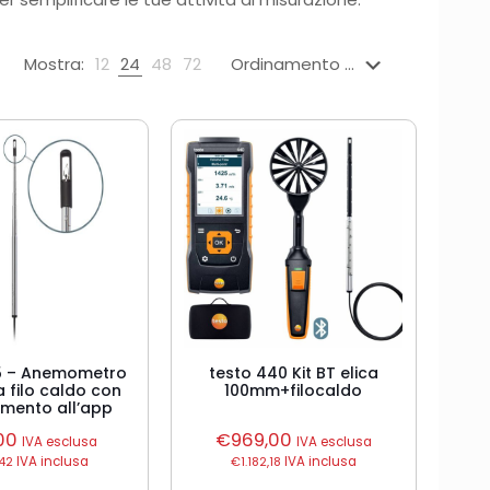
Mostra:
12
24
48
72
5 – Anemometro
testo 440 Kit BT elica
a filo caldo con
100mm+filocaldo
mento all’app
,00
€
969,00
IVA esclusa
IVA esclusa
42
IVA inclusa
€
1.182,18
IVA inclusa