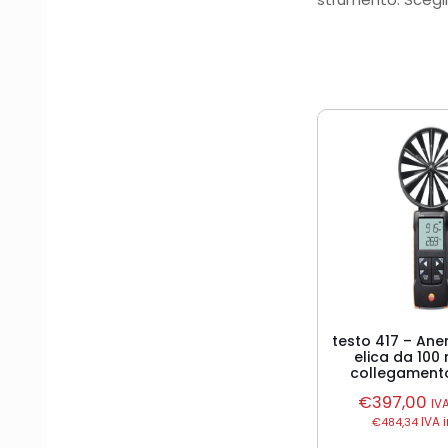
testo 417 – An
elica da 10
collegamento
€
397,00
IV
€
484,34
IVA 