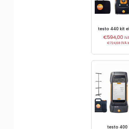
testo 440 kit 
€
594,00
IV
€
724,68
IVA 
testo 400 