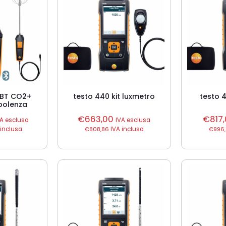
t BT CO2+
testo 440 kit luxmetro
testo 
bolenza
€
663,00
€
817
VA esclusa
IVA esclusa
 inclusa
€
808,86
IVA inclusa
€
996,