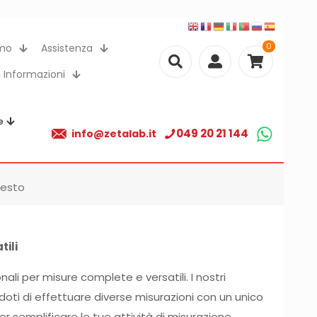
0
amo
Assistenza
Informazioni
e
049 20 21 144
info@zetalab.it
Testo
tili
i per misure complete e versatili. I nostri
ti di effettuare diverse misurazioni con un unico
er semplificare le tue attività di misurazione.