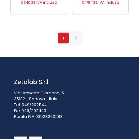
€
340,38
IVA inclusa
€
1.754,36
IVA inclusa
1
2
Zetalab S.r.l.
Via Umberto Giordano, 5
35132 - Padova - Italy
Tel. 049/2021144
Fax 049/2021143
Partita IVA 0
3523260283