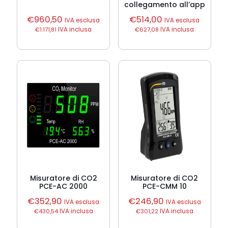
collegamento all’app
€
960,50
€
514,00
IVA esclusa
IVA esclusa
€
1.171,81
IVA inclusa
€
627,08
IVA inclusa
Misuratore di CO2
Misuratore di CO2
PCE-AC 2000
PCE-CMM 10
€
352,90
€
246,90
IVA esclusa
IVA esclusa
€
430,54
IVA inclusa
€
301,22
IVA inclusa