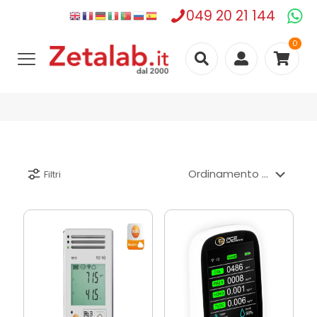
049 20 21 144
0
Filtri