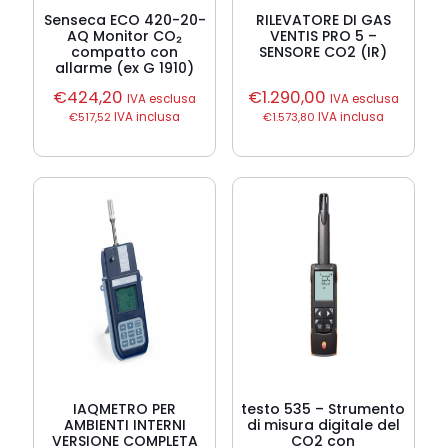
Senseca ECO 420-20-
RILEVATORE DI GAS
AQ Monitor CO₂
VENTIS PRO 5 –
compatto con
SENSORE CO2 (IR)
allarme (ex G 1910)
€
424,20
€
1.290,00
IVA esclusa
IVA esclusa
€
517,52
IVA inclusa
€
1.573,80
IVA inclusa
IAQMETRO PER
testo 535 – Strumento
AMBIENTI INTERNI
di misura digitale del
VERSIONE COMPLETA
CO2 con