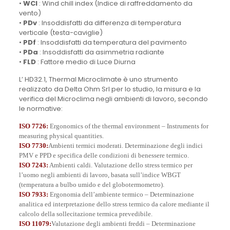
•
WCI
: Wind chill index (Indice di raffreddamento da
vento)
•
PDv
: Insoddisfatti da differenza di temperatura
verticale (testa-caviglie)
•
PDf
: Insoddisfatti da temperatura del pavimento
•
PDa
: Insoddisfatti da asimmetria radiante
•
FLD
: Fattore medio di Luce Diurna
L’ HD32.1, Thermal Microclimate è uno strumento
realizzato da Delta Ohm Srl per lo studio, la misura e la
verifica del Microclima negli ambienti di lavoro, secondo
le normative:
ISO 7726:
Ergonomics of the thermal environment – Instruments for
measuring physical quantities.
ISO 7730:
Ambienti termici moderati. Determinazione degli indici
PMV e PPD e specifica delle condizioni di benessere termico.
ISO 7243:
Ambienti caldi. Valutazione dello stress termico per
l’uomo negli ambienti di lavoro, basata sull’indice WBGT
(temperatura a bulbo umido e del globotermometro).
ISO 7933:
Ergonomia dell’ambiente termico – Determinazione
analitica ed interpretazione dello stress termico da calore mediante il
calcolo della sollecitazione termica prevedibile.
ISO 11079:
Valutazione degli ambienti freddi – Determinazione