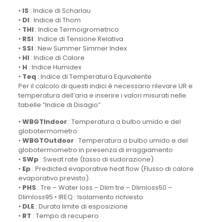
•
IS
: Indice di Scharlau
•
DI
: Indice di Thom
•
THI
: Indice Termoigrometrico
•
RSI
: Indice di Tensione Relativa
•
SSI
: New Summer Simmer Index
•
HI
: Indice di Calore
•
H
: Indice Humidex
•
Teq
: Indice di Temperatura Equivalente
Per il calcolo di questi indici è necessario rilevare UR e
temperatura dell’aria e inserire i valori misurati nelle
tabelle “Indice di Disagio”
•
WBGTIndoor
: Temperatura a bulbo umido e del
globotermometro
•
WBGTOutdoor
: Temperatura a bulbo umido e del
globotermometro in presenza di irraggiamento
•
SWp
: Sweat rate (tasso di sudorazione)
•
Ep
: Predicted evaporative heat flow (Flusso di calore
evaporativo previsto).
•
PHS
: Tre – Water loss – Dlim tre – Dlimloss50 –
Dlimloss95 • IREQ : Isolamento richiesto
•
DLE
: Durata limite di esposizione
•
RT
: Tempo di recupero