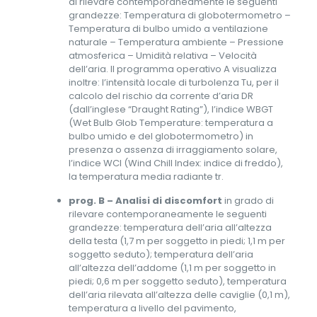
di rilevare contemporaneamente le seguenti
grandezze: Temperatura di globotermometro –
Temperatura di bulbo umido a ventilazione
naturale – Temperatura ambiente – Pressione
atmosferica – Umidità relativa – Velocità
dell’aria. Il programma operativo A visualizza
inoltre: l’intensità locale di turbolenza Tu, per il
calcolo del rischio da corrente d’aria DR
(dall’inglese “Draught Rating”), l’indice WBGT
(Wet Bulb Glob Temperature: temperatura a
bulbo umido e del globotermometro) in
presenza o assenza di irraggiamento solare,
l’indice WCI (Wind Chill Index: indice di freddo),
la temperatura media radiante tr.
prog. B – Analisi di discomfort
in grado di
rilevare contemporaneamente le seguenti
grandezze: temperatura dell’aria all’altezza
della testa (1,7 m per soggetto in piedi; 1,1 m per
soggetto seduto); temperatura dell’aria
all’altezza dell’addome (1,1 m per soggetto in
piedi; 0,6 m per soggetto seduto), temperatura
dell’aria rilevata all’altezza delle caviglie (0,1 m),
temperatura a livello del pavimento,