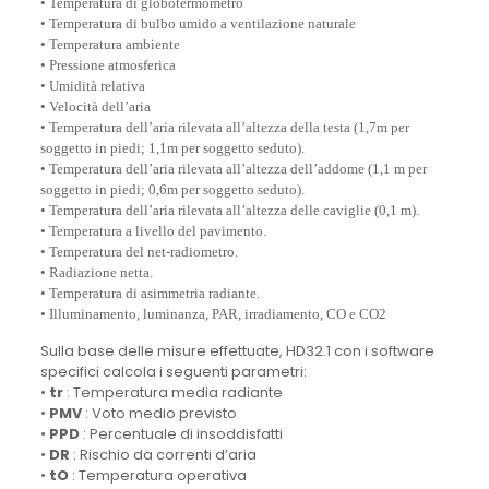
• Temperatura di globotermometro
• Temperatura di bulbo umido a ventilazione naturale
• Temperatura ambiente
• Pressione atmosferica
• Umidità relativa
• Velocità dell’aria
• Temperatura dell’aria rilevata all’altezza della testa (1,7m per
soggetto in piedi; 1,1m per soggetto seduto).
• Temperatura dell’aria rilevata all’altezza dell’addome (1,1 m per
soggetto in piedi; 0,6m per soggetto seduto).
• Temperatura dell’aria rilevata all’altezza delle caviglie (0,1 m).
• Temperatura a livello del pavimento.
• Temperatura del net-radiometro.
• Radiazione netta.
• Temperatura di asimmetria radiante.
• Illuminamento, luminanza, PAR, irradiamento, CO e CO2
Sulla base delle misure effettuate, HD32.1 con i software
specifici calcola i seguenti parametri:
•
tr
: Temperatura media radiante
•
PMV
: Voto medio previsto
•
PPD
: Percentuale di insoddisfatti
•
DR
: Rischio da correnti d’aria
•
tO
: Temperatura operativa