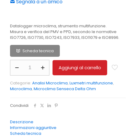
Segnala a un amico
Datalogger microclima, strumento multifunzione.
Misura e verifica del PMV e PPD, secondo le normative
ISO7726, ISO7730, ISO7243, ISO7933, ISO11079 e ISO8996.
Scheda tecnica
HD32.1
Aggiungi al carrello
-
Datalogger
per
Categorie:
Analisi Microclima
,
Luxmetri multifunzione
,
la
Microclima
,
Microclima Senseca Delta Ohm
Misura
del
Microclima
Condividi
quantità
Descrizione
Informazioni aggiuntive
Scheda tecnica