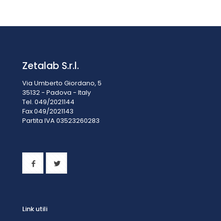
Prezzo su richiesta
Zetalab S.r.l.
Via Umberto Giordano, 5
35132 - Padova - Italy
Tel. 049/2021144
Fax 049/2021143
Partita IVA 0
3523260283
Link utili