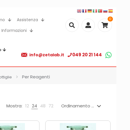
0
amo
Assistenza
Informazioni
e
049 20 21 144
info@zetalab.it
Per Reagenti
ottiglie
Mostra:
12
24
48
72