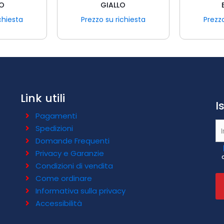
CO
GIALLO
chiesta
Prezzo su richiesta
Prezzo
Link utili
I
Pagamenti
Spedizioni
Domande Frequenti
Privacy e Garanzie
Condizioni di vendita
Come ordinare
Informativa sulla privacy
Accessibilità