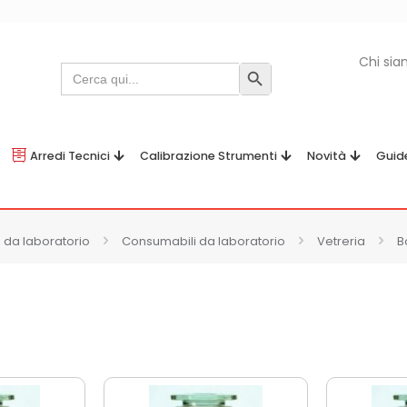
Chi si
Search
Search Button
for:
Arredi Tecnici
Calibrazione Strumenti
Novità
Guid
 da laboratorio
Consumabili da laboratorio
Vetreria
B