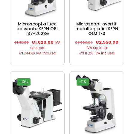
Microscopi a luce
Microscopi invertiti
passante KERN OBL
metallografici KERN
137-2023e
OLM 170
Il
Il
Il
Il
€
1.020,00
€
2.550,00
€
1.110,00
IVA
€
3.000,00
prezzo
prezzo
prezzo
prezzo
esclusa
IVA esclusa
originale
attuale
originale
attuale
€
1.244,40
IVA inclusa
€
3.111,00
IVA inclusa
era:
è:
era:
è:
€1.110,00.
€1.020,00.
€3.000,00.
€2.550,
-10%
-11%