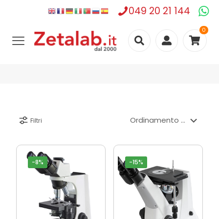
049 20 21 144
0
Filtri
-8%
-15%