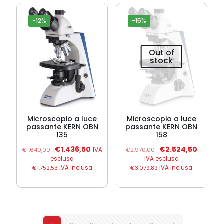
-12%
-15%
Out of
stock
Microscopio a luce
Microscopio a luce
passante KERN OBN
passante KERN OBN
135
158
Il
Il
Il
Il
€
1.436,50
€
2.524,50
€
1.640,00
IVA
€
2.970,00
prezzo
prezzo
prezzo
prezzo
esclusa
IVA esclusa
originale
attuale
originale
attuale
€
1.752,53
IVA inclusa
€
3.079,89
IVA inclusa
era:
è:
era:
è:
€1.640,00.
€1.436,50.
€2.970,00.
€2.524,