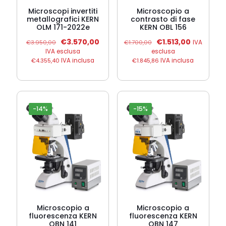
Microscopi invertiti
Microscopio a
metallografici KERN
contrasto di fase
OLM 171-2022e
KERN OBL 156
Il
Il
Il
Il
€
3.570,00
€
1.513,00
€
3.950,00
€
1.700,00
IVA
prezzo
prezzo
prezzo
prezzo
IVA esclusa
esclusa
originale
attuale
originale
attuale
€
4.355,40
IVA inclusa
€
1.845,86
IVA inclusa
era:
è:
era:
è:
€3.950,00.
€3.570,00.
€1.700,00.
€1.513,00.
-14%
-15%
Microscopio a
Microscopio a
fluorescenza KERN
fluorescenza KERN
OBN 141
OBN 147