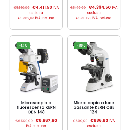
Il
Il
Il
Il
€
4.411,50
€
4.394,50
€
5.140,00
IVA
€
5.170,00
IVA
prezzo
prezzo
prezzo
prezzo
esclusa
esclusa
originale
attuale
originale
attuale
€
5.382,03
IVA inclusa
€
5.361,29
IVA inclusa
era:
è:
era:
è:
€5.140,00.
€4.411,50.
€5.170,00.
€4.394,5
-14%
-15%
Microscopio a
Microscopio a luce
fluorescenza KERN
passante KERN OBE
OBN 148
124
Il
Il
Il
Il
€
5.567,50
€
586,50
€
6.500,00
€
690,00
IVA
prezzo
prezzo
prezzo
prezzo
IVA esclusa
esclusa