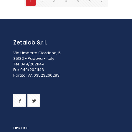
1
2
3
4
5
6
7
Zetalab S.r.l.
Via Umberto Giordano, 5
35132 - Padova - Italy
Tel. 049/2021144
Fax 049/2021143
Partita IVA 0
3523260283
Link utili