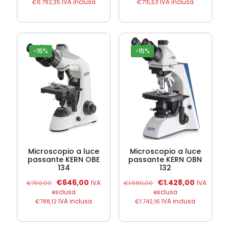
originale
attuale
originale
attuale
€
6.792,35
IVA inclusa
€
715,53
IVA inclusa
era:
è:
era:
è:
€6.500,00.
€5.567,50.
€690,00.
€586,50.
-15%
-15%
Microscopio a luce
Microscopio a luce
passante KERN OBE
passante KERN OBN
134
132
Il
Il
Il
Il
€
646,00
€
1.428,00
€
760,00
IVA
€
1.680,00
IVA
prezzo
prezzo
prezzo
prezzo
esclusa
esclusa
originale
attuale
originale
attuale
€
788,12
IVA inclusa
€
1.742,16
IVA inclusa
era:
è:
era:
è:
€760,00.
€646,00.
€1.680,00.
€1.428,00