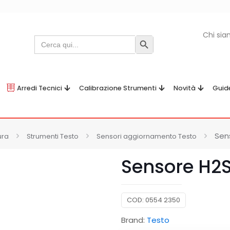
Chi si
Search
Search Button
for:
Arredi Tecnici
Calibrazione Strumenti
Novità
Guid
Sen
ura
Strumenti Testo
Sensori aggiornamento Testo
Sensore H2
COD:
0554 2350
Brand:
Testo