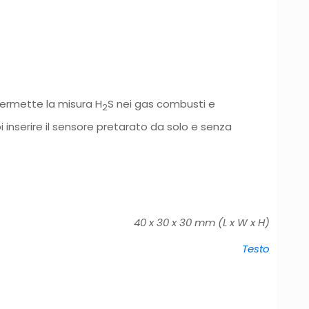
permette la misura H
S nei gas combusti e
2
 inserire il sensore pretarato da solo e senza
40 x 30 x 30 mm (L x W x H)
Testo