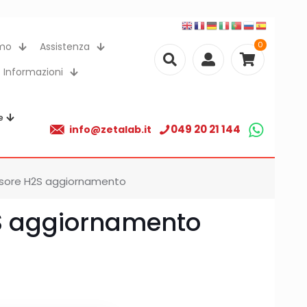
0
amo
Assistenza
Informazioni
e
049 20 21 144
info@zetalab.it
sore H2S aggiornamento
S aggiornamento