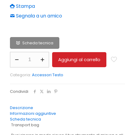
Stampa
Segnala a un amico
Scheda tecnica
Custodia
Aggiungi al carrello
di
trasporto
per
Categoria:
Accessori Testo
testo
750
quantità
Condividi
Descrizione
Informazioni aggiuntive
Scheda tecnica
Transport bag