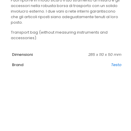
Puoi riporre in modo sicuro il tuo strumento di misura e gli
accessori nella robusta borsa di trasporto con un solido
involucro esterno. I due vani a rete interni garantiscono
che gli articoli riposti siano adeguatamente tenuti al loro
posto.
Transport bag (without measuring instruments and
accessories).
Dimensioni
285 x 110 x 50 mm
Brand
Testo