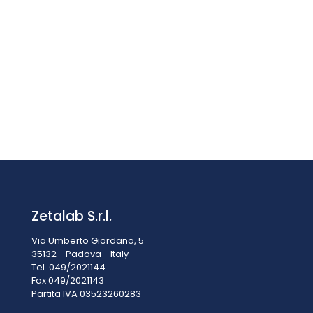
Passacavo da vetrina per sonda C°/UR%
€
13,00
IVA esclusa
IVA inclusa
€
15,86
Zetalab S.r.l.
Via Umberto Giordano, 5
35132 - Padova - Italy
Tel. 049/2021144
Fax 049/2021143
Partita IVA 0
3523260283