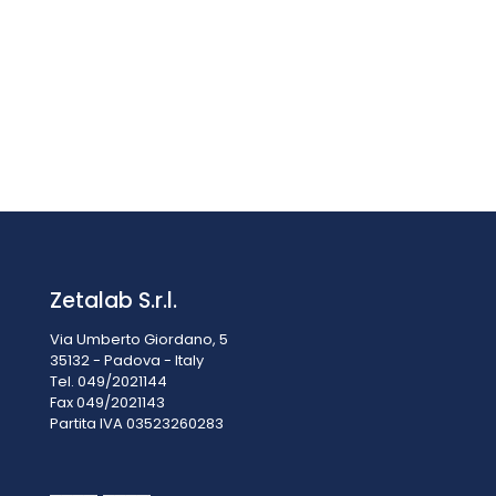
TERMOMETRI CONO SMERIGLIATO 14/23 (DISTILLAZIONE)
GAMBO Ø 7 X LUNGHEZZA 50 MM (SI PUÒ ALLUNGARE DI
ALTRI 500 MM) RANGE -10+420°C DIV. 1
Prezzo su richiesta
Zetalab S.r.l.
Via Umberto Giordano, 5
35132 - Padova - Italy
Tel. 049/2021144
Fax 049/2021143
Partita IVA 0
3523260283