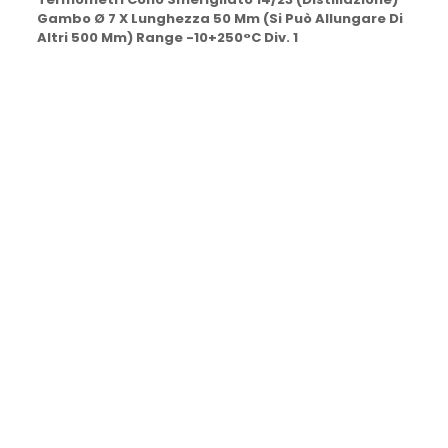
Gambo Ø 7 X Lunghezza 50 Mm (Si Può Allungare Di
Altri 500 Mm) Range -10+250°C Div. 1
TERMOMETRI CONO SMERIGLIATO 14/23 (DISTILLAZIONE)
GAMBO Ø 7 X LUNGHEZZA 50 MM (SI PUÒ ALLUNGARE DI
ALTRI 500 MM) RANGE -10+50°C DIV. 1