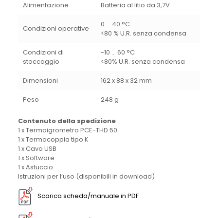
Alimentazione
Batteria al litio da 3,7V
0 … 40 °C
Condizioni operative
<80 % U.R. senza condensa
Condizioni di
-10 … 60 °C
stoccaggio
<80% U.R. senza condensa
Dimensioni
162 x 88 x 32 mm
Peso
248 g
Contenuto della spedizione
1 x Termoigrometro PCE-THD 50
1 x Termocoppia tipo K
1 x Cavo USB
1 x Software
1 x Astuccio
Istruzioni per l’uso (disponibili in download)
Scarica scheda/manuale in PDF