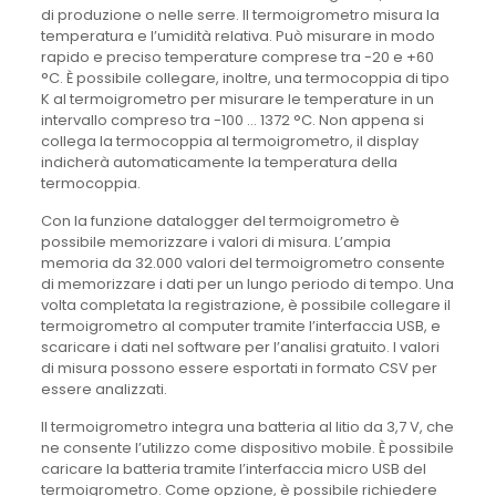
di produzione o nelle serre. Il termoigrometro misura la
temperatura e l’umidità relativa. Può misurare in modo
rapido e preciso temperature comprese tra -20 e +60
°C. È possibile collegare, inoltre, una termocoppia di tipo
K al termoigrometro per misurare le temperature in un
intervallo compreso tra -100 … 1372 °C. Non appena si
collega la termocoppia al termoigrometro, il display
indicherà automaticamente la temperatura della
termocoppia.
Con la funzione datalogger del termoigrometro è
possibile memorizzare i valori di misura. L’ampia
memoria da 32.000 valori del termoigrometro consente
di memorizzare i dati per un lungo periodo di tempo. Una
volta completata la registrazione, è possibile collegare il
termoigrometro al computer tramite l’interfaccia USB, e
scaricare i dati nel software per l’analisi gratuito. I valori
di misura possono essere esportati in formato CSV per
essere analizzati.
Il termoigrometro integra una batteria al litio da 3,7 V, che
ne consente l’utilizzo come dispositivo mobile. È possibile
caricare la batteria tramite l’interfaccia micro USB del
termoigrometro. Come opzione, è possibile richiedere