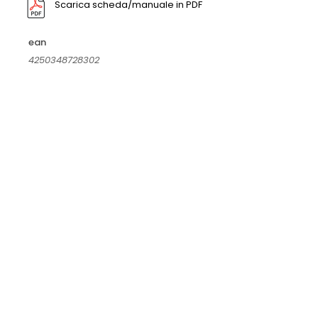
Scarica scheda/manuale in PDF
ean
4250348728302
Misuratore ambientale PCE-RCM 02
€
131,90
IVA esclusa