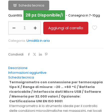
Scheda tecnica
28 pz Disponibile/i
Quantità:
- Consegna in 7-10gg
Termoigrometro
Aggiungi al carrello
PCE-
THD
50
Categoria:
Umidità in aria
quantità
Condividi
Descrizione
Informazioni aggiuntive
Scheda tecnica
Termoigrometro con connessione per termocoppia
tipo K / Range di misura: -20 … +60 °C / Batteria
ricaricabile / Interfaccia dati Micro USB / Software
/ Memoria per 32.000 valori / Opzionale:
Certificazione UNI EN ISO 9001
Il termoigrometro è lo strumento ideale per il controllo
delle condizioni microclimatiche nei magazzini, nei locali