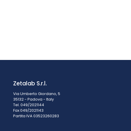
Misuratore ambientale PCE-RAM 7
€
224,90
IVA esclusa
IVA inclusa
€
274,38
Zetalab S.r.l.
Via Umberto Giordano, 5
35132 - Padova - Italy
Tel. 049/2021144
Fax 049/2021143
Partita IVA 0
3523260283