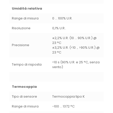
Umidità relativa
Range di misura
0 … 100% U.R.
Risoluzione
0,1% U.R..
±2,2% U.R. (10 … 90% U.R.) @
23 °C
Precisione
±3,2% U.R. (<10，>90% U.R.) @
23 °C
<10 s (90% U.R. e 25 °C, senza
Tempo di risposta
vento)
Termocoppia
Tipo di sensore
Termocoppia tipo K
Range di misura
-100 … 1372 °C