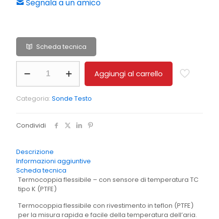
Segnala a un amico
Scheda tecnica
Sonda
Aggiungi al carrello
°C
immersione
a
Categoria:
Sonde Testo
filo
1500mm
Tipo
Condividi
K
PTFE
quantità
Descrizione
Informazioni aggiuntive
Scheda tecnica
Termocoppia flessibile – con sensore di temperatura TC
tipo K (PTFE)
Termocoppia flessibile con rivestimento in teflon (PTFE)
per la misura rapida e facile della temperatura dell’aria.