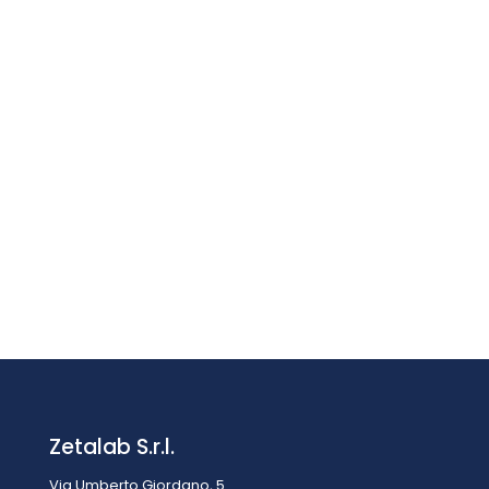
Sonda BT °C/UR%
€
215,00
IVA esclusa
IVA inclusa
€
262,30
Zetalab S.r.l.
Via Umberto Giordano, 5