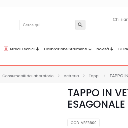
Chi si
Search
Search Button
for:
Arredi Tecnici
Calibrazione Strumenti
Novità
Guid
TAPPO IN
Consumabili da laboratorio
Vetreria
Tappi
TAPPO IN V
ESAGONALE 
COD:
VBF3800