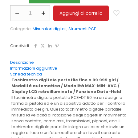
Tachimetro
Aggiungi al carrello
PCE-
DT
50
Categorie:
Misuratori digitali
,
Strumenti PCE
quantità
Condividi
Descrizione
Informazioni aggiuntive
Scheda tecnica
Tachimetro digitale portatile fino a 99.999 giri /
Modalità automatica / Modalità MAX-MIN-AVG /
Display LCD retroilluminato / Funzione Data-Hold
Il tachimetro digitale portatile PCE-DT 50 ha un design a
forma di pistola ed è un dispositivo adatto per il controllo
immediato dei giri. Questo tachimetro digitale portatile
misura la velocità di rotazione degli oggetti in movimento
senza contatto, come assi, trasmissioni, pignoni, ecc. Il
tachimetro digitale portatile integra un laser che invia un
raggio di luce e un fotorecettore che rileva il contrasto