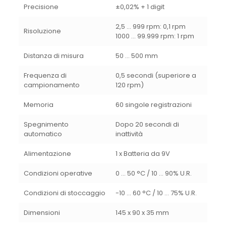
Precisione
±0,02% + 1 digit
2,5 … 999 rpm: 0,1 rpm
Risoluzione
1000 … 99.999 rpm: 1 rpm
Distanza di misura
50 … 500 mm
Frequenza di
0,5 secondi (superiore a
campionamento
120 rpm)
Memoria
60 singole registrazioni
Spegnimento
Dopo 20 secondi di
automatico
inattività
Alimentazione
1 x Batteria da 9V
Condizioni operative
0 … 50 °C / 10 … 90% U.R.
Condizioni di stoccaggio
-10 … 60 °C / 10 … 75% U.R.
Dimensioni
145 x 90 x 35 mm