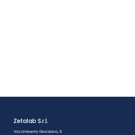
Stazione meteo PCE-WSAC 50W+ 230
€
1.624,90
IVA esclusa
IVA inclusa
€
1.982,38
Zetalab S.r.l.
Via Umberto Giordano, 5