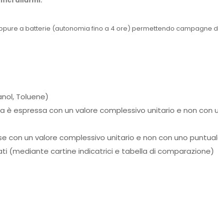
fici allarmi.
oppure a batterie (autonomia fino a 4 ore) permettendo campagne di 
hanol, Toluene)
ria è espressa con un valore complessivo unitario e non con
esse con un valore complessivo unitario e non con uno puntu
Nitrati (mediante cartine indicatrici e tabella di comparazione)