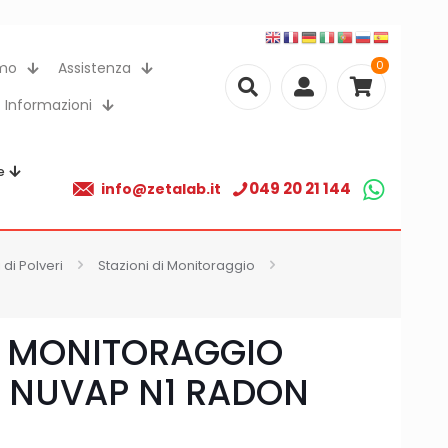
0
amo
Assistenza
Informazioni
e
049 20 21 144
info@zetalab.it
 di Polveri
Stazioni di Monitoraggio
I MONITORAGGIO
 NUVAP N1 RADON