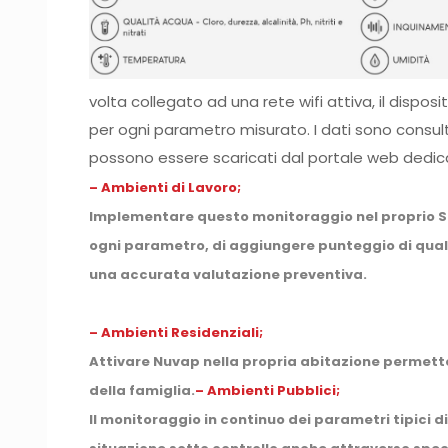
volta collegato ad una rete wifi attiva, il dispos
per ogni parametro misurato. I dati sono consu
possono essere scaricati dal portale web dedic
– Ambienti di Lavoro;
Implementare questo monitoraggio nel proprio Si
ogni parametro, di aggiungere punteggio di quali
una accurata valutazione preventiva.
– Ambienti Residenziali;
Attivare Nuvap nella propria abitazione permette
della famiglia.
– Ambienti Pubblici;
Il monitoraggio in continuo dei parametri tipici d