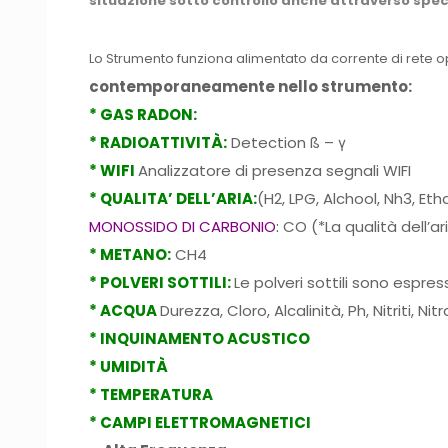
situazione sotto controllo anche attraverso speci
Lo Strumento funziona alimentato da corrente di rete 
contemporaneamente nello strumento:
* GAS RADON:
* RADIOATTIVITÀ:
Detection ß – γ
* WIFI
Analizzatore di presenza segnali WIFI
* QUALITA’ DELL’ARIA:
(H2, LPG, Alchool, Nh3, Et
MONOSSIDO DI CARBONIO
:
CO (*La qualità dell’a
* METANO:
CH4
* POLVERI SOTTILI:
Le polveri sottili sono espr
* ACQUA
Durezza, Cloro, Alcalinità, Ph, Nitriti, 
* INQUINAMENTO ACUSTICO
* UMIDITÀ
* TEMPERATURA
* CAMPI ELETTROMAGNETICI