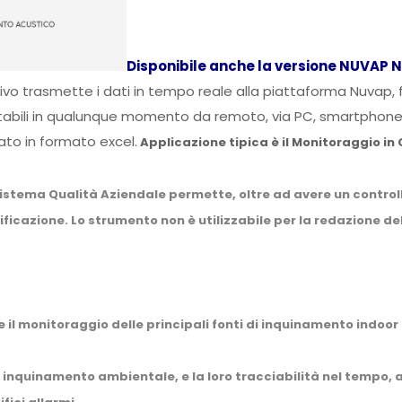
Disponibile anche la versione NUVAP 
itivo trasmette i dati in tempo reale alla piattaforma Nuvap, fo
ltabili in qualunque momento da remoto, via PC, smartphone
ato in formato excel.
Applicazione tipica è il Monitoraggio in 
stema Qualità Aziendale permette, oltre ad avere un controll
ficazione. Lo strumento non è utilizzabile per la redazione 
 il monitoraggio delle principali fonti di inquinamento indoor
i inquinamento ambientale, e la loro tracciabilità nel tempo, 