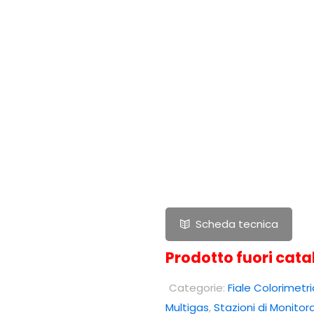
STAZIONE DI MONITORA
AMBIENTALE NUVAP N2 R
Prezzo su richiesta
Scheda tecnica
Prodotto fuori cata
Categorie:
Fiale Colorimetri
Multigas
,
Stazioni di Monitor