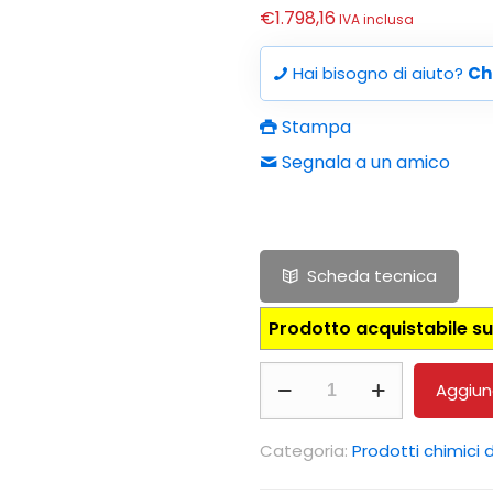
€
1.798,16
IVA inclusa
Hai bisogno di aiuto?
Ch
Stampa
Segnala a un amico
Scheda tecnica
Prodotto acquistabile su
Stativo
Aggiung
PCE-
HSS
Categoria:
Prodotti chimici 
quantità