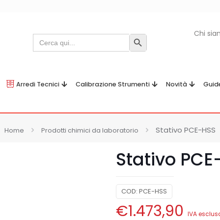
Chi si
Search
Search Button
for:
Arredi Tecnici
Calibrazione Strumenti
Novità
Guid
Stativo PCE-HSS
Home
Prodotti chimici da laboratorio
Stativo PCE
COD:
PCE-HSS
€
1.473,90
IVA esclus