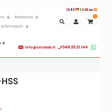
0
amo
Assistenza
Informazioni
e
049 20 21 144
info@zetalab.it
-HSS
a