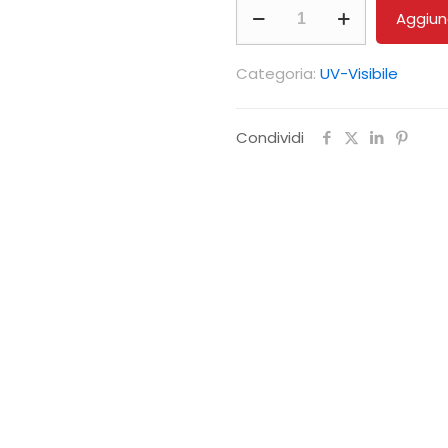
Sorgente
Aggiung
UV
Lampada
Categoria:
UV-Visibile
al
Deuterio
Condividi
(range
UV)
quantità