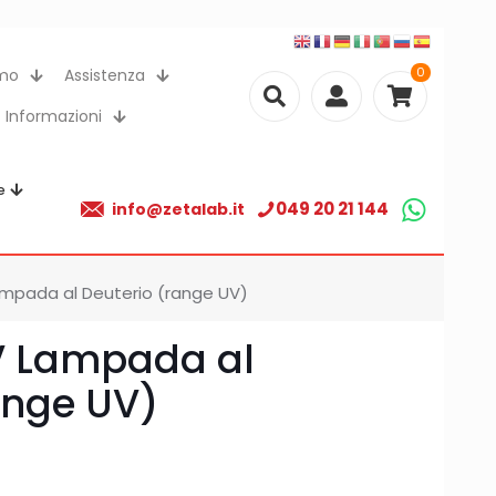
0
amo
Assistenza
Informazioni
e
049 20 21 144
info@zetalab.it
mpada al Deuterio (range UV)
V Lampada al
ange UV)