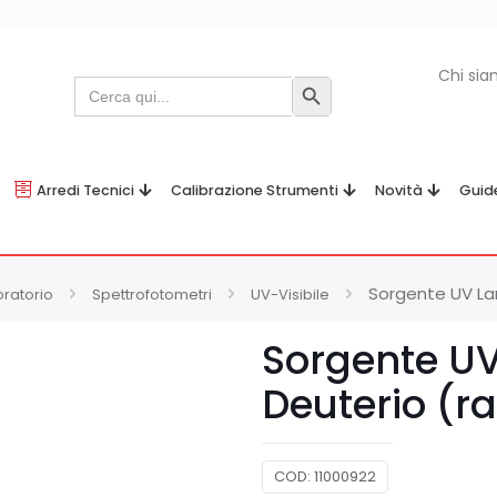
Chi si
Search
Search Button
for:
Arredi Tecnici
Calibrazione Strumenti
Novità
Guid
Sorgente UV La
oratorio
Spettrofotometri
UV-Visibile
Sorgente U
Deuterio (r
COD:
11000922