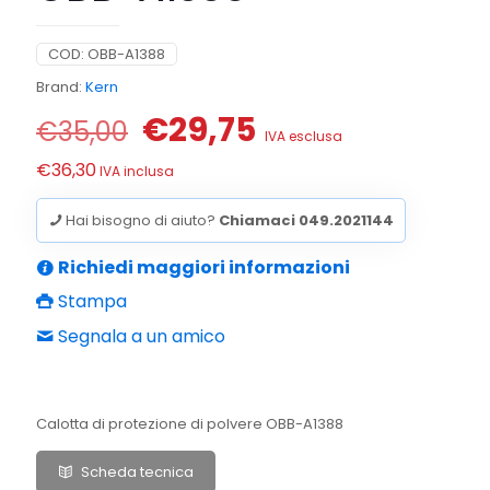
COD:
OBB-A1388
Brand:
Kern
Il
Il
€
29,75
€
35,00
IVA esclusa
prezzo
prezzo
€
36,30
IVA inclusa
originale
attuale
era:
è:
Hai bisogno di aiuto?
Chiamaci 049.2021144
€35,00.
€29,75.
Richiedi maggiori informazioni
Stampa
Segnala a un amico
Calotta di protezione di polvere OBB-A1388
Scheda tecnica