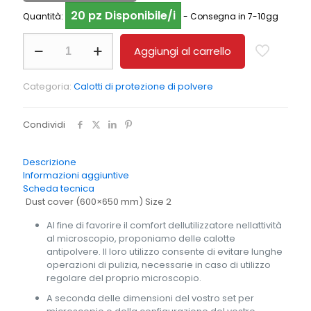
20 pz Disponibile/i
Quantità:
- Consegna in 7-10gg
Sistema
Aggiungi al carrello
modulare
di
stereomicroscopi
Categoria:
Calotti di protezione di polvere
copertura
antipolvere
Condividi
KERN
OBB-
A1388
Descrizione
quantità
Informazioni aggiuntive
Scheda tecnica
Dust cover (600×650 mm) Size 2
Al fine di favorire il comfort dellutilizzatore nellattività
al microscopio, proponiamo delle calotte
antipolvere. Il loro utilizzo consente di evitare lunghe
operazioni di pulizia, necessarie in caso di utilizzo
regolare del proprio microscopio.
A seconda delle dimensioni del vostro set per