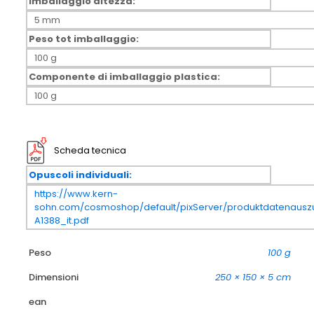
Imballaggio altezza:
5 mm
Peso tot imballaggio:
100 g
Componente di imballaggio plastica:
100 g
Scheda tecnica
Opuscoli individuali:
https://www.kern-
sohn.com/cosmoshop/default/pixServer/produktdatenausz
A1388_it.pdf
Peso
100 g
Dimensioni
250 × 150 × 5 cm
ean