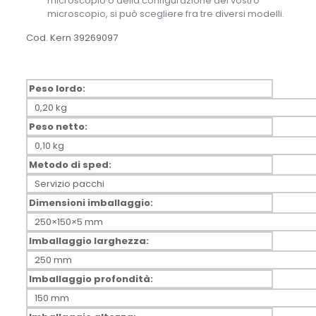
microscopio o della configurazione del vostro
microscopio, si può scegliere fra tre diversi modelli.
Cod. Kern 39269097
Peso lordo:
0,20 kg
Peso netto:
0,10 kg
Metodo di sped:
Servizio pacchi
Dimensioni imballaggio:
250×150×5 mm
Imballaggio larghezza:
250 mm
Imballaggio profondità:
150 mm