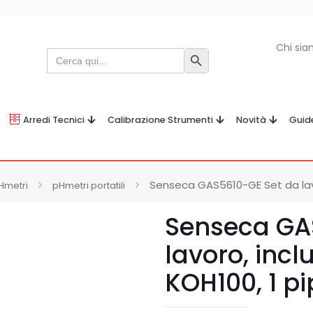
Chi si
Search
Search Button
for:
Arredi Tecnici
Calibrazione Strumenti
Novità
Guid
Senseca GAS5610-GE Set da lavo
Hmetri
pHmetri portatili
Senseca GA
lavoro, incl
KOH100, 1 pi