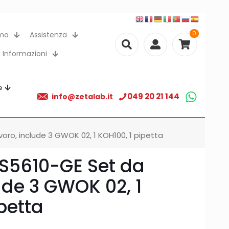
0
amo
Assistenza
Informazioni
e
049 20 21 144
info@zetalab.it
ro, include 3 GWOK 02, 1 KOH100, 1 pipetta
S5610-GE Set da
ude 3 GWOK 02, 1
petta