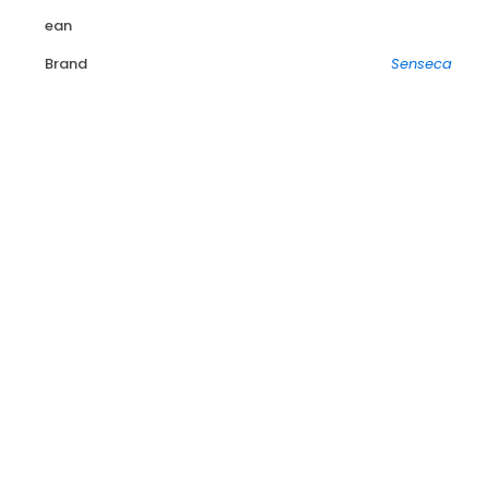
ean
Brand
Senseca
Senseca G1000-CLIP-GE Autoadesivo con clip da cintura
in metallo per la serie G1000
€
6,80
IVA esclusa