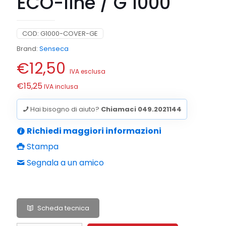
ECO-line / G 1000
COD:
G1000-COVER-GE
Brand:
Senseca
€
12,50
IVA esclusa
€
15,25
IVA inclusa
Hai bisogno di aiuto?
Chiamaci 049.2021144
Richiedi maggiori informazioni
Stampa
Segnala a un amico
Scheda tecnica