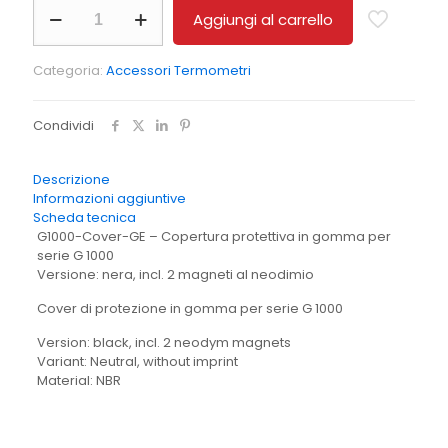
Senseca
Aggiungi al carrello
G1000-
Cover-
GE
Categoria:
Accessori Termometri
Copertura
di
protezione
Condividi
in
gomma
per
Descrizione
serie
Informazioni aggiuntive
ECO-
Scheda tecnica
line
G1000-Cover-GE – Copertura protettiva in gomma per
/
serie G 1000
G
Versione: nera, incl. 2 magneti al neodimio
1000
quantità
Cover di protezione in gomma per serie G 1000
Version: black, incl. 2 neodym magnets
Variant: Neutral, without imprint
Material: NBR