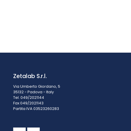
Senseca G1000-BASE-GE G 1000/ECO-Line base tavolo e
sospensione a parete
€
19,30
IVA esclusa
IVA inclusa
€
23,55
Zetalab S.r.l.
Via Umberto Giordano, 5
35132 - Padova - Italy
Tel. 049/2021144
Fax 049/2021143
Partita IVA 0
3523260283