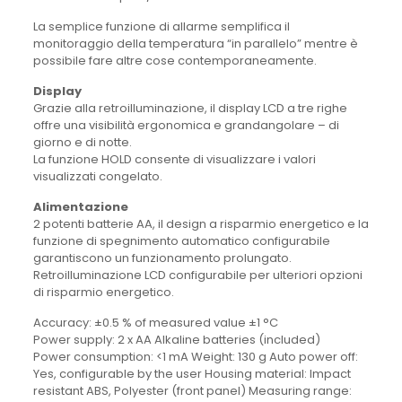
La semplice funzione di allarme semplifica il
monitoraggio della temperatura “in parallelo” mentre è
possibile fare altre cose contemporaneamente.
Display
Grazie alla retroilluminazione, il display LCD a tre righe
offre una visibilità ergonomica e grandangolare – di
giorno e di notte.
La funzione HOLD consente di visualizzare i valori
visualizzati congelato.
Alimentazione
2 potenti batterie AA, il design a risparmio energetico e la
funzione di spegnimento automatico configurabile
garantiscono un funzionamento prolungato.
Retroilluminazione LCD configurabile per ulteriori opzioni
di risparmio energetico.
Accuracy: ±0.5 % of measured value ±1 °C
Power supply: 2 x AA Alkaline batteries (included)
Power consumption: <1 mA Weight: 130 g Auto power off:
Yes, configurable by the user Housing material: Impact
resistant ABS, Polyester (front panel) Measuring range: