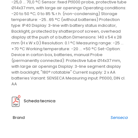
-25,0 … 70,0 °C Sensor: fixed Pt1000 probe, protective tube
Ø14x37 mm, with large air openings Operating conditions:
-20 to 50 °C; 0 to 85 % r.h. (non-condensing) Storage
temperature: -25…65 °C (without batteries) Protection
type: IP40 Display: 3-line with battery status indicator,
Backlight, protected by shatterproof screen, overhead
display at the push of a button Dimensions: 140 x 54 x 28
mm (H x W x D) Resolution: 0.1 °C Measuring range: -25 ...
+70 °C Working temperature: -20 ... +50 °C Set-Option:
Device in carton box, batteries, manual Probe
(permanently connected): Protective tube Ø14x37 mm,
with large air openings Display: 3-line segment display
with backlight, "180° rotatable" Current supply: 2 x AA
batteries Variant: SENSECA Measuring input: Pt1000, DIN cl.
AA
Scheda tecnica
Brand
Senseca