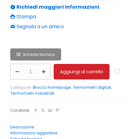
Richiedi maggiori informazioni
Stampa
Segnala a un amico
Scheda tecnica
Senseca
Aggiungi al carrello
ECO
123-
AIR
Categorie:
Blocco homepage
,
Termometri digitali
,
Termometro
Termometri industriali
ambientale
di
precisione
Condividi
con
allarme
quantità
Descrizione
Informazioni aggiuntive
Scheda tecnica