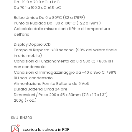
Da -19.9 a 70.0 oC: ±1 oC
Da 70.1 a 100.0 oC:±1.5 oC
Bulbo Umido Da 0 a 80°C (32 a 176°F)
Punto di Rugiada Da -30 a 100°C (-22 a 199°F)
Calcolato dalle misurazioni di RH e di temperatura
dell’aria
Display Doppio LCD
Tempo di Risposta: <30 secondi (90% del valore finale
in aria mobile)
Condizioni di Funzionamento da 0 a 50o C; < 80% RH
non condensato
Condizioni di Immagazzinaggio da -40 a 85o C; <99%
RH non-condensato
Alimentazione Fornita Batteria da 9 Volt
Durata Batteria Circa 24 ore
Dimensioni / Peso 200 x 45 x 33mm (7.8 x 1.7 x 1.3”);
200g (7 oz.)
SKU: RH390
scarica la scheda in PDF