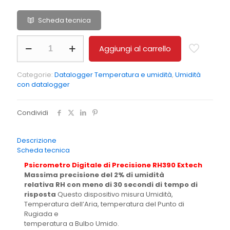
Scheda tecnica
RILEVATORE
Aggiungi al carrello
DI
TEMPERATURA
ED
Categorie:
Datalogger Temperatura e umidità
,
Umidità
UMIDITA'
con datalogger
RH390
quantità
Condividi
Descrizione
Scheda tecnica
Psicrometro Digitale di Precisione RH390 Extech
Massima precisione del 2% di umidità
relativa RH con meno di 30 secondi di tempo di
risposta
Questo dispositivo misura Umidità,
Temperatura dell’Aria, temperatura del Punto di
Rugiada e
temperatura a Bulbo Umido.