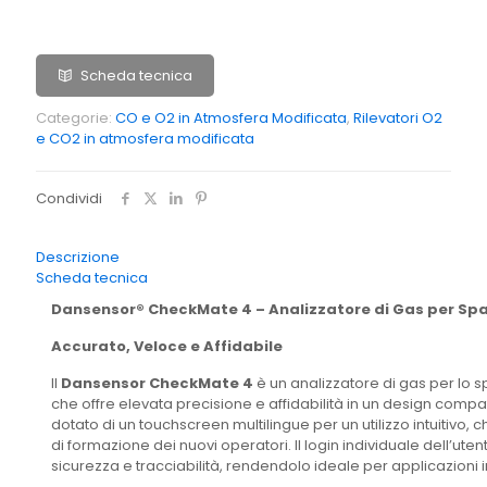
Scheda tecnica
Categorie:
CO e O2 in Atmosfera Modificata
,
Rilevatori O2
e CO2 in atmosfera modificata
Condividi
Descrizione
Scheda tecnica
Dansensor® CheckMate 4 – Analizzatore di Gas per Spa
Accurato, Veloce e Affidabile
Il
Dansensor CheckMate 4
è un analizzatore di gas per lo s
che offre elevata precisione e affidabilità in un design compat
dotato di un touchscreen multilingue per un utilizzo intuitivo, c
di formazione dei nuovi operatori. Il login individuale dell’ute
sicurezza e tracciabilità, rendendolo ideale per applicazioni in