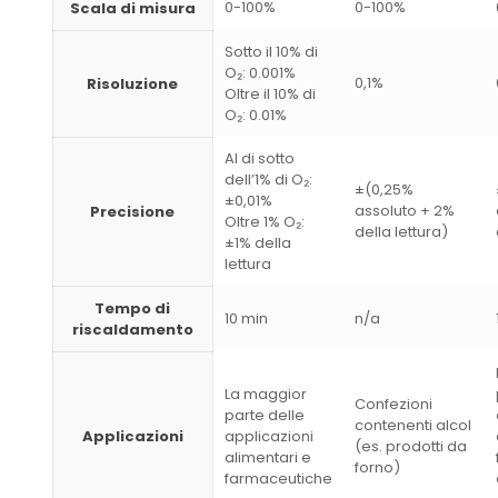
0-100%
0-100%
Scala di misura
Sotto il 10% di
O₂: 0.001%
0,1%
Risoluzione
Oltre il 10% di
O₂: 0.01%
Al di sotto
dell’1% di O₂:
±(0,25%
±0,01%
assoluto + 2%
Precisione
Oltre 1% O₂:
della lettura)
±1% della
lettura
Tempo di
10 min
n/a
riscaldamento
La maggior
Confezioni
parte delle
contenenti alcol
Applicazioni
applicazioni
(es. prodotti da
alimentari e
forno)
farmaceutiche