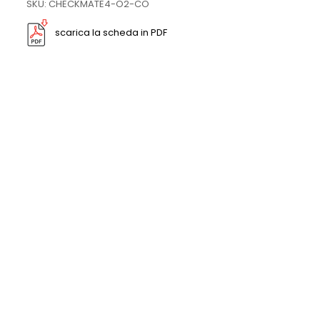
SKU: CHECKMATE4-O2-CO
scarica la scheda in PDF
RILEVATORE A CAMPIONE DI O2 IN ATMOSFERA MODIFICATA
Prezzo su richiesta