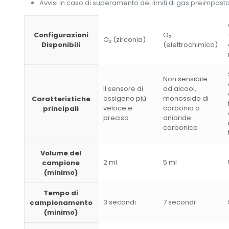
Avvisi in caso di superamento dei limiti di gas preimpostat
Configurazioni
O₂
O₂ (zirconia)
Disponibili
(elettrochimico)
Non sensibile
Il sensore di
ad alcool,
ossigeno più
monossido di
Caratteristiche
veloce e
carbonio o
principali
preciso
anidride
carbonica
Volume del
2 ml
5 ml
campione
(minimo)
Tempo di
3 secondi
7 secondi
campionamento
(minimo)