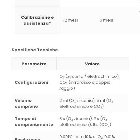
Calibrazione e
12 mesi
6 mesi
assistenza*
Specifiche Tecniche
Parametro
Valore
O₂ (zirconia / elettrochimico),
Configurazioni
CO₂ (infrarosso a doppio
raggio)
Volume
2 ml (O₂ zirconia), 5 ml (O₂
campione
elettrochimico e CO₂)
Tempo di
3 s (O₂ zirconia), 7 s (O₂
campionamento
elettrochimico), 8 s (CO₂)
0,001% sotto 10% di O₂; 0,01%
Risoluzione