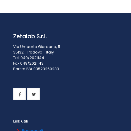
Prezzo su richiesta
Zetalab S.r.l.
Via Umberto Giordano, 5
35132 - Padova - Italy
Tel. 049/2021144
Fax 049/2021143
Partita IVA 0
3523260283
Link utili
Pagamenti