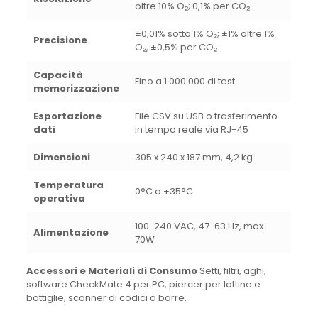
oltre 10% O₂; 0,1% per CO₂
±0,01% sotto 1% O₂; ±1% oltre 1%
Precisione
O₂, ±0,5% per CO₂
Capacità
Fino a 1.000.000 di test
memorizzazione
Esportazione
File CSV su USB o trasferimento
dati
in tempo reale via RJ-45
Dimensioni
305 x 240 x 187 mm, 4,2 kg
Temperatura
0°C a +35°C
operativa
100-240 VAC, 47-63 Hz, max
Alimentazione
70W
Accessori e Materiali di Consumo
Setti, filtri, aghi,
software CheckMate 4 per PC, piercer per lattine e
bottiglie, scanner di codici a barre.