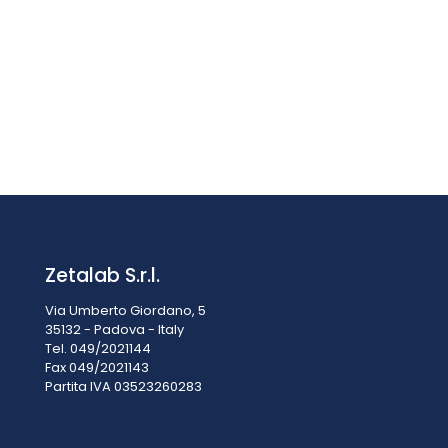
Passacavo da vetrina per sonda C°/UR%
€
13,00
IVA esclusa
IVA inclusa
€
15,86
Zetalab S.r.l.
Via Umberto Giordano, 5
35132 - Padova - Italy
Tel. 049/2021144
Fax 049/2021143
Partita IVA 0
3523260283