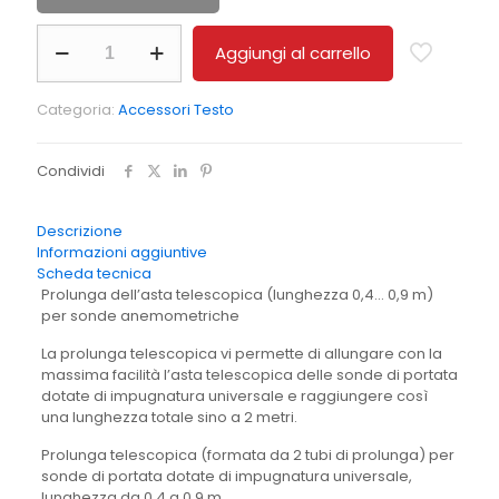
Estensione
Aggiungi al carrello
telescopica
sonde
m/s
Categoria:
Accessori Testo
T440/400
quantità
Condividi
Descrizione
Informazioni aggiuntive
Scheda tecnica
Prolunga dell’asta telescopica (lunghezza 0,4… 0,9 m)
per sonde anemometriche
La prolunga telescopica vi permette di allungare con la
massima facilità l’asta telescopica delle sonde di portata
dotate di impugnatura universale e raggiungere così
una lunghezza totale sino a 2 metri.
Prolunga telescopica (formata da 2 tubi di prolunga) per
sonde di portata dotate di impugnatura universale,
lunghezza da 0,4 a 0,9 m.