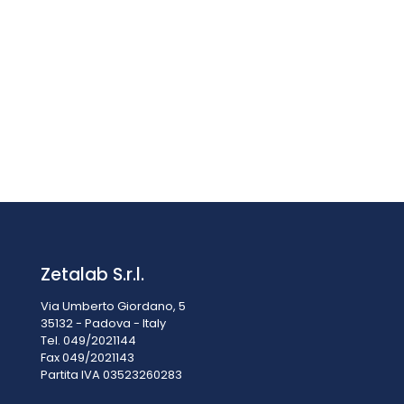
SISTEMA DI POMPA PER VUOTO LABOPORT® SC 820 G
Prezzo su richiesta
Zetalab S.r.l.
Via Umberto Giordano, 5
35132 - Padova - Italy
Tel. 049/2021144
Fax 049/2021143
Partita IVA 0
3523260283