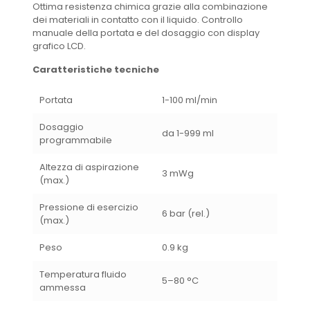
Ottima resistenza chimica grazie alla combinazione
dei materiali in contatto con il liquido. Controllo
manuale della portata e del dosaggio con display
grafico LCD.
Caratteristiche tecniche
Portata
1-100 ml/min
Dosaggio
da 1-999 ml
programmabile
Altezza di aspirazione
3 mWg
(max.)
Pressione di esercizio
6 bar (rel.)
(max.)
Peso
0.9 kg
Temperatura fluido
5
–
80 °C
ammessa