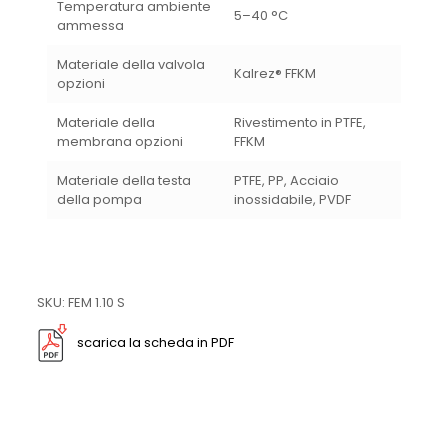
Temperatura ambiente
5
–
40 °C
ammessa
Materiale della valvola
Kalrez® FFKM
opzioni
Materiale della
Rivestimento in PTFE,
membrana opzioni
FFKM
Materiale della testa
PTFE, PP, Acciaio
della pompa
inossidabile, PVDF
SKU: FEM 1.10 S
scarica la scheda in PDF