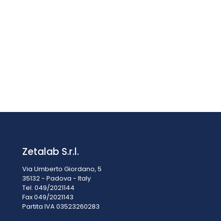
PALLONE FONDO TONDO 2 COLLI (1 CENTR. 1 OBLIQUO)
SMERIGLIATI VETRO BOROSILICATO 2000 ML CONO CENTR.
29/32, LAT. 14/23
Prezzo su richiesta
Zetalab S.r.l.
Via Umberto Giordano, 5
35132 - Padova - Italy
Tel. 049/2021144
Fax 049/2021143
Partita IVA 0
3523260283