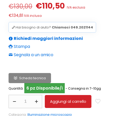
Il
Il
€
110,50
€
130,00
IVA esclusa
prezzo
prezzo
€
134,81
IVA inclusa
originale
attuale
era:
è:
Hai bisogno di aiuto?
Chiamaci 049.2021144
€130,00.
€110,50.
Richiedi maggiori informazioni
Stampa
Segnala a un amico
Scheda tecnica
6 pz Disponibile/i
Quantità:
- Consegna in 7-10gg
Oculare
Aggiungi al carrello
per
microscopio
OBB-
Categoria:
Illuminazione microscopio