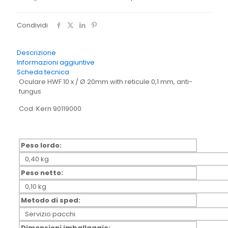
A1618
quantità
Condividi
Descrizione
Informazioni aggiuntive
Scheda tecnica
Oculare HWF 10 x / Ø 20mm with reticule 0,1 mm, anti-
fungus
Cod. Kern 90119000
Peso lordo:
0,40 kg
Peso netto:
0,10 kg
Metodo di sped:
Servizio pacchi
Dimensioni imballaggio: