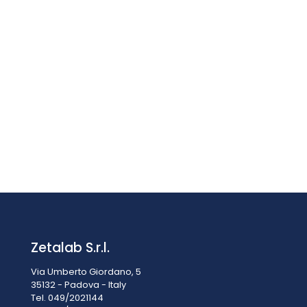
-15%
Oculare per microscopio OBB-A1617
Il
Il
€
131,75
€
155,00
IVA esclusa
prezzo
prezzo
IVA inclusa
€
160,74
originale
attuale
era:
è:
€155,00.
€131,75.
Zetalab S.r.l.
Via Umberto Giordano, 5
35132 - Padova - Italy
Tel. 049/2021144