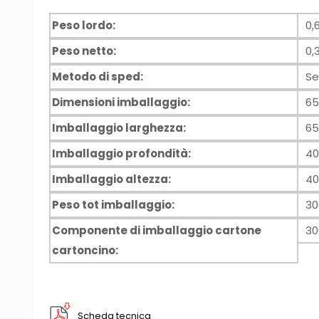
Peso lordo:
0,
Peso netto:
0,
Metodo di sped:
Se
Dimensioni imballaggio:
6
Imballaggio larghezza:
6
Imballaggio profondità:
4
Imballaggio altezza:
4
Peso tot imballaggio:
30
Componente di imballaggio cartone
30
cartoncino:
Scheda tecnica