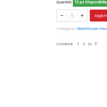
12 pz Disponibile
Quantità:
Obiettivi
Aggiung
per
microscopio
Categoria:
Obiettivi per mic
KERN
OBB-
Condividi
A1159
quantità