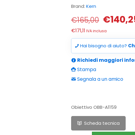
Brand:
Kern
Il
€
140,2
€
165,00
prezzo
€
171,11
IVA inclusa
origina
era:
Hai bisogno di aiuto?
Ch
€165,0
Richiedi maggiori inf
Stampa
Segnala a un amico
Obiettivo OBB-A1159
Scheda tecnica