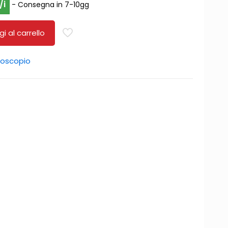
/i
- Consegna in 7-10gg
i al carrello
roscopio