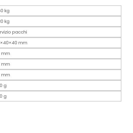
60 kg
30 kg
rvizio pacchi
5×40×40 mm
5 mm
0 mm
0 mm
0 g
0 g