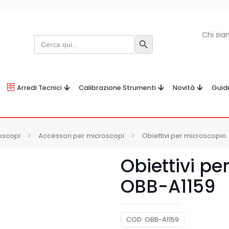
Chi si
Search
Search Button
for:
Arredi Tecnici
Calibrazione Strumenti
Novità
Guid
oscopi
Accessori per microscopi
Obiettivi per microscopio
Obiettivi p
OBB-A1159
COD:
OBB-A1159