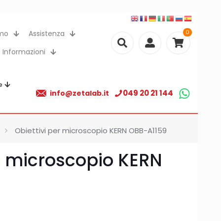
0
amo
Assistenza
Informazioni
e
049 20 21 144
info@zetalab.it
Obiettivi per microscopio KERN OBB-A1159
er microscopio KERN