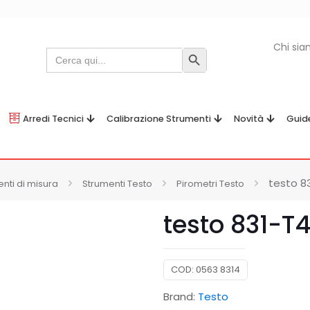
Chi si
Search
Search Button
for:
Arredi Tecnici
Calibrazione Strumenti
Novità
Guid
testo 83
nti di misura
Strumenti Testo
Pirometri Testo
testo 831-T4
COD:
0563 8314
Brand:
Testo