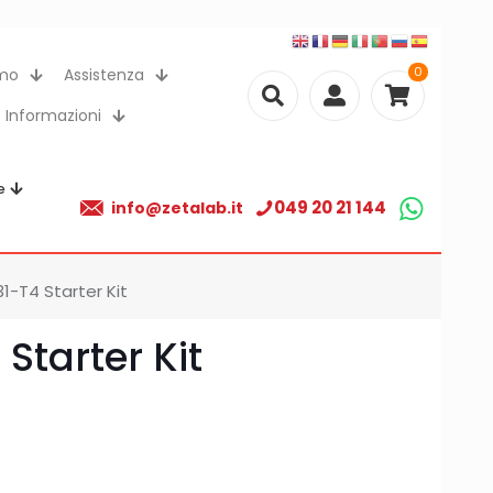
0
amo
Assistenza
Informazioni
e
049 20 21 144
info@zetalab.it
1-T4 Starter Kit
 Starter Kit