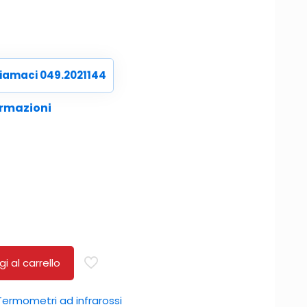
iamaci 049.2021144
ormazioni
i al carrello
Termometri ad infrarossi