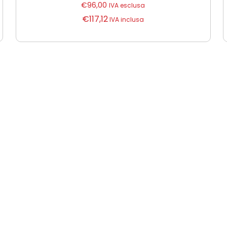
€
96,00
IVA esclusa
€
117,12
IVA inclusa
testo 826-T4 termometro e pirometro