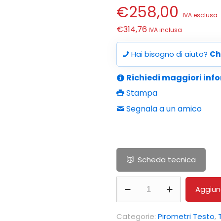
€
258,00
IVA esclusa
€
314,76
IVA inclusa
Hai bisogno di aiuto?
Ch
Richiedi maggiori inf
Stampa
Segnala a un amico
Scheda tecnica
testo
Aggiung
831-
T4
Categorie:
Pirometri Testo
,