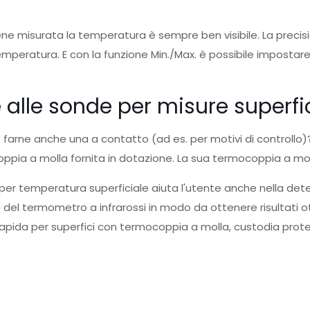
viene misurata la temperatura è sempre ben visibile. La precis
peratura. E con la funzione Min./Max. è possibile impostare l
 alle sonde per misure superfici
te farne anche una a contatto (ad es. per motivi di controll
oppia a molla fornita in dotazione. La sua termocoppia a molla
r temperatura superficiale aiuta l'utente anche nella deter
à del termometro a infrarossi in modo da ottenere risultati ot
ida per superfici con termocoppia a molla, custodia protett