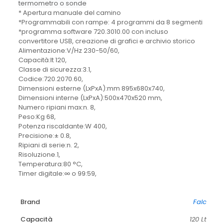
termometro o sonde
* Apertura manuale del camino
*Programmabili con rampe: 4 programmi da 8 segmenti
*programma software 720.3010.00 con incluso
convertitore USB, creazione di grafici e archivio storico
Alimentazione:V/Hz 230-50/60,
Capacità:lt 120,
Classe di sicurezza:3.1,
Codice:720.2070.60,
Dimensioni esterne (LxPxA):mm 895x680x740,
Dimensioni interne (LxPxA):500x470x520 mm,
Numero ripiani max:n. 8,
Peso:Kg 68,
Potenza riscaldante:W 400,
Precisione:± 0.8,
Ripiani di serie:n. 2,
Risoluzione.1,
Temperatura:80 °C,
Timer digitale:∞ o 99:59,
Brand
Falc
Capacità
120 Lt