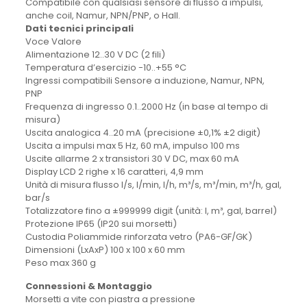
Compatibile con qualsiasi sensore di flusso a impulsi,
anche coil, Namur, NPN/PNP, o Hall.
Dati tecnici principali
Voce Valore
Alimentazione 12..30 V DC (2 fili)
Temperatura d’esercizio -10..+55 °C
Ingressi compatibili Sensore a induzione, Namur, NPN,
PNP
Frequenza di ingresso 0.1..2000 Hz (in base al tempo di
misura)
Uscita analogica 4..20 mA (precisione ±0,1% ±2 digit)
Uscita a impulsi max 5 Hz, 60 mA, impulso 100 ms
Uscite allarme 2 x transistori 30 V DC, max 60 mA
Display LCD 2 righe x 16 caratteri, 4,9 mm
Unità di misura flusso l/s, l/min, l/h, m³/s, m³/min, m³/h, gal,
bar/s
Totalizzatore fino a ±999999 digit (unità: l, m³, gal, barrel)
Protezione IP65 (IP20 sui morsetti)
Custodia Poliammide rinforzata vetro (PA6-GF/GK)
Dimensioni (LxAxP) 100 x 100 x 60 mm
Peso max 360 g
Connessioni & Montaggio
Morsetti a vite con piastra a pressione