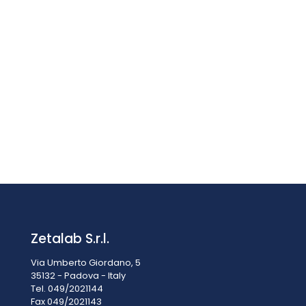
FLUSSIMETRO A TURBINA SERIE RRI SENSECA
Prezzo su richiesta
Zetalab S.r.l.
Via Umberto Giordano, 5
35132 - Padova - Italy
Tel. 049/2021144
Fax 049/2021143