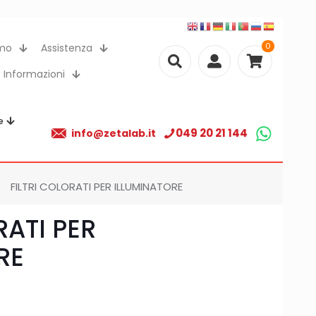
0
amo
Assistenza
Informazioni
e
049 20 21 144
info@zetalab.it
FILTRI COLORATI PER ILLUMINATORE
RATI PER
RE