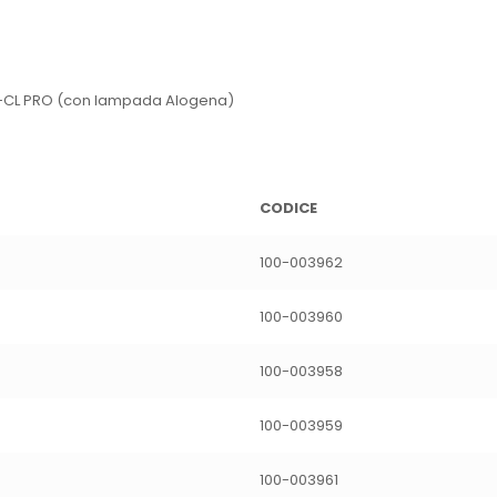
CL PRO (con lampada Alogena)
CODICE
100-003962
100-003960
100-003958
100-003959
100-003961