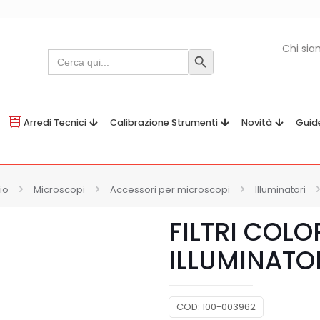
Chi si
Search
Search Button
for:
Arredi Tecnici
Calibrazione Strumenti
Novità
Guid
io
Microscopi
Accessori per microscopi
Illuminatori
FILTRI COLO
ILLUMINATO
COD:
100-003962