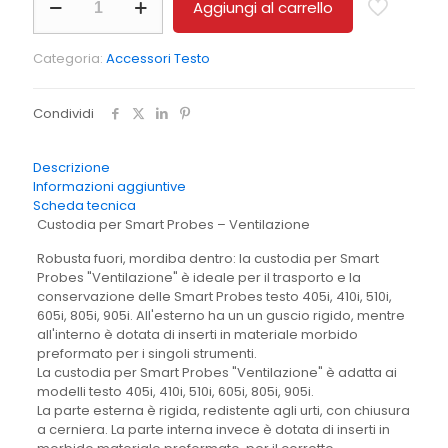
Aggiungi al carrello
per
Kit
Ventilazione
Categoria:
Accessori Testo
quantità
Condividi
Descrizione
Informazioni aggiuntive
Scheda tecnica
Custodia per Smart Probes – Ventilazione
Robusta fuori, mordiba dentro: la custodia per Smart
Probes "Ventilazione" è ideale per il trasporto e la
conservazione delle Smart Probes testo 405i, 410i, 510i,
605i, 805i, 905i. All'esterno ha un un guscio rigido, mentre
all'interno è dotata di inserti in materiale morbido
preformato per i singoli strumenti.
La custodia per Smart Probes "Ventilazione" è adatta ai
modelli testo 405i, 410i, 510i, 605i, 805i, 905i.
La parte esterna è rigida, redistente agli urti, con chiusura
a cerniera. La parte interna invece è dotata di inserti in