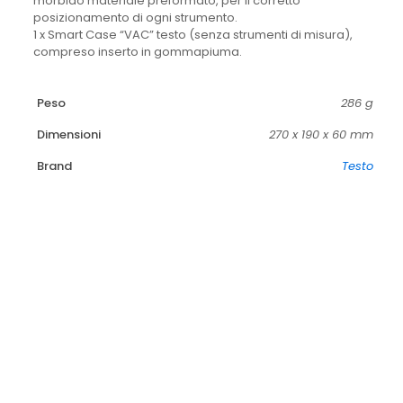
morbido materiale preformato, per il corretto
posizionamento di ogni strumento.
1 x Smart Case “VAC” testo (senza strumenti di misura),
compreso inserto in gommapiuma.
Peso
286 g
Dimensioni
270 x 190 x 60 mm
Brand
Testo