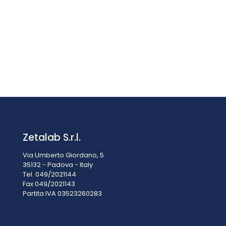
Batteria ricaricabile
€
49,50
IVA esclusa
IVA inclusa
€
60,39
Zetalab S.r.l.
Via Umberto Giordano, 5
35132 - Padova - Italy
Tel. 049/2021144
Fax 049/2021143
Partita IVA 0
3523260283