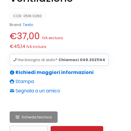
COD:
0516 0260
Brand:
Testo
€
37,00
IVA esclusa
€
45,14
IVA inclusa
Hai bisogno di aiuto?
Chiamaci 049.2021144
Richiedi maggiori informazioni
Stampa
Segnala a un amico
Scheda tecnica
Valigia