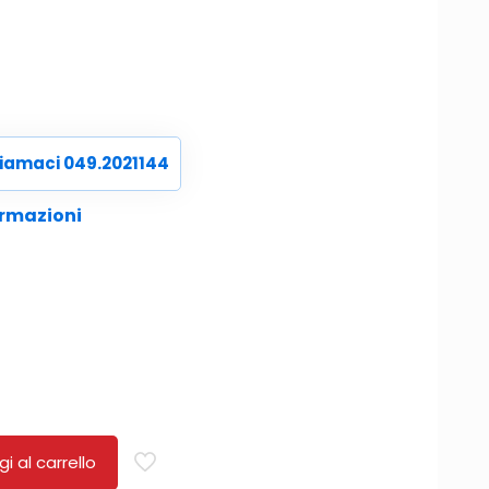
iamaci 049.2021144
ormazioni
i al carrello