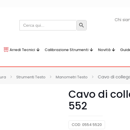
Chi si
Search
Search Button
for:
Arredi Tecnici
Calibrazione Strumenti
Novità
Guid
Cavo di colle
sura
Strumenti Testo
Manometri Testo
Cavo di col
552
COD:
0554 5520