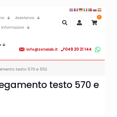
0
amo
Assistenza
Informazioni
e
049 20 21 144
info@zetalab.it
gamento testo 570 e 552
legamento testo 570 e