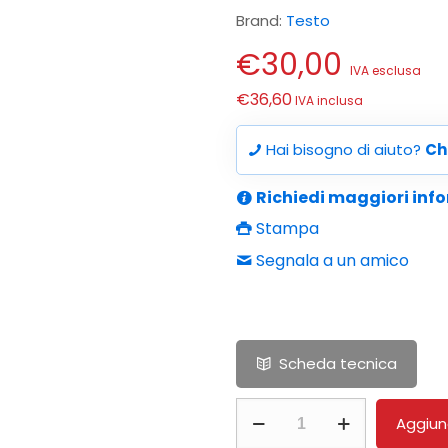
Brand:
Testo
€
30,00
IVA esclusa
€
36,60
IVA inclusa
Hai bisogno di aiuto?
Ch
Richiedi maggiori inf
Stampa
Segnala a un amico
Scheda tecnica
Cavo
Aggiung
di