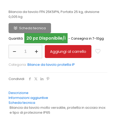
Bilancia da tavolo FFN 25K5IPN, Portata 25 kg, divisione
0,005 kg
Scheda tecnica
20 pz Disponibile/i
Quantità:
- Consegna in 7-10gg
Bilancia
Aggiungi al carrello
da
tavolo
protetta
Categoria:
Bilance da tavolo protetta IP
IP
KERN
FFN
Condividi
25K5IPN
quantità
Descrizione
Informazioni aggiuntive
Scheda tecnica
Bilancia da tavolo molto versatile, protetta in acciaio inox
e tipo di protezione IP65