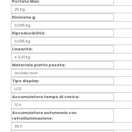
Portata Max:
25 kg
Divisione g:
0,005 kg
Riproducibilità:
0,005 kg
Linearità:
± 0,01 kg
Materiale piatto pesata:
acciaio inox
Tipo display:
LCD
Accumulatore tempo di carica:
12 h
Accumulatore autonomia con
retroilluminazione:
30 h