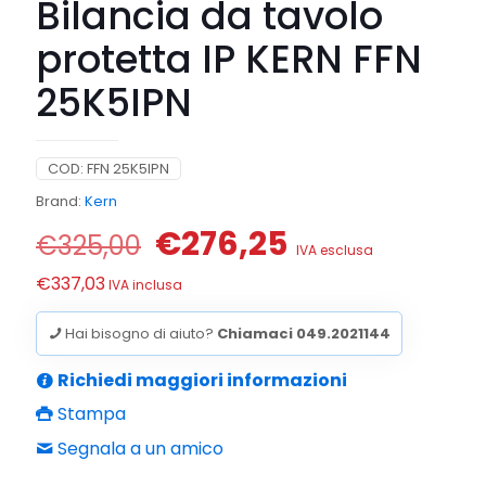
Bilancia da tavolo
protetta IP KERN FFN
25K5IPN
COD:
FFN 25K5IPN
Brand:
Kern
Il
Il
€
276,25
€
325,00
IVA esclusa
prezzo
prezzo
€
337,03
IVA inclusa
originale
attuale
era:
è:
Hai bisogno di aiuto?
Chiamaci 049.2021144
€325,00.
€276,25.
Richiedi maggiori informazioni
Stampa
Segnala a un amico