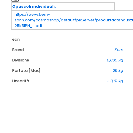
Opuscoli individuali:
https://www.kern-
sohn.com/cosmoshop/default/pixServer/produktdatenauszu
25K5IPN_it.pdf
ean
Brand
Kern
Divisione
0,005 kg
Portata [Max]
25 kg
Linearità
± 0,01 kg
-15%