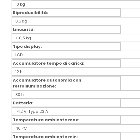
10 kg
Riproducibilità:
0,5 kg
Linearità:
± 0,5 kg
Tipo display:
LCD
Accumulatore tempo di carica:
12 h
Accumulatore autonomia con
retroilluminazione:
30 h
Batteria:
1×12 V, Type 23 A
Temperatura ambiente max:
40 °C
Temperatura ambiente min: