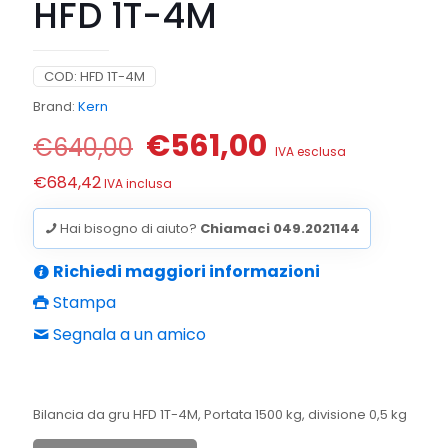
HFD 1T-4M
COD:
HFD 1T-4M
Brand:
Kern
Il
Il
€
561,00
€
640,00
IVA esclusa
prezzo
prezzo
€
684,42
IVA inclusa
originale
attuale
era:
è:
Hai bisogno di aiuto?
Chiamaci 049.2021144
€640,00.
€561,00.
Richiedi maggiori informazioni
Stampa
Segnala a un amico
Bilancia da gru HFD 1T-4M, Portata 1500 kg, divisione 0,5 kg