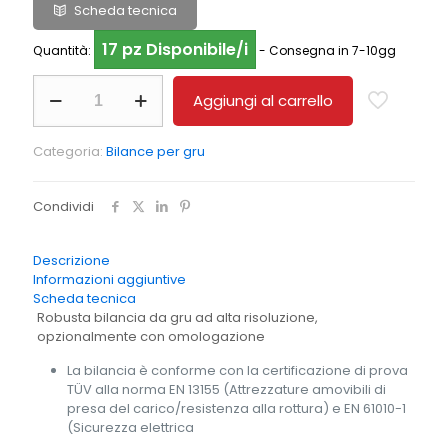
Scheda tecnica
17 pz Disponibile/i
Quantità:
- Consegna in 7-10gg
Bilancia
Aggiungi al carrello
da
gru
KERN
Categoria:
Bilance per gru
HFD
1T-
4M
Condividi
quantità
Descrizione
Informazioni aggiuntive
Scheda tecnica
Robusta bilancia da gru ad alta risoluzione,
opzionalmente con omologazione
La bilancia è conforme con la certificazione di prova
TÜV alla norma EN 13155 (Attrezzature amovibili di
presa del carico/resistenza alla rottura) e EN 61010-1
(Sicurezza elettrica