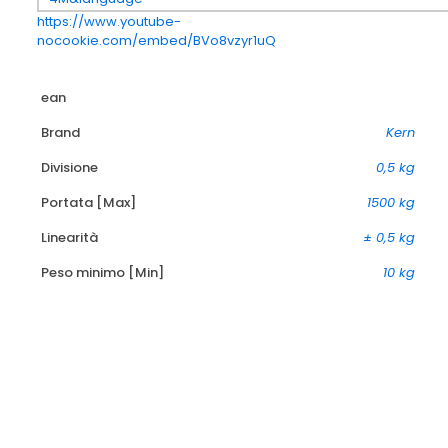
https://www.youtube-
nocookie.com/embed/BVo8vzyr1uQ
ean
Brand
Kern
Divisione
0,5 kg
Portata [Max]
1500 kg
Linearità
± 0,5 kg
Peso minimo [Min]
10 kg