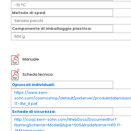
-10 °C
Metodo di sped:
Servizio pacchi
Componente di imballaggio plastica:
500 g
Manuale
Scheda tecnica
Opuscoli individuali:
https://www.kern-
sohn.com/cosmoshop/default/pixServer/produktdatenauszu
1T-4M_it.pdf
Schede di sicurezza:
http://coqc.kern-sohn.com/WebDocs/DocumentFor?
NamingScheme=Model&type=SDS&tradeName=HFD 1T-
4M&language=