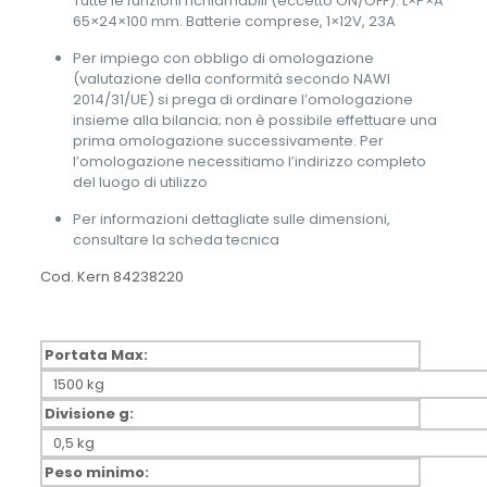
Tutte le funzioni richiamabili (eccetto ON/OFF). L×P×A
65×24×100 mm. Batterie comprese, 1×12V, 23A
Per impiego con obbligo di omologazione
(valutazione della conformità secondo NAWI
2014/31/UE) si prega di ordinare l’omologazione
insieme alla bilancia; non è possibile effettuare una
prima omologazione successivamente. Per
l’omologazione necessitiamo l’indirizzo completo
del luogo di utilizzo
Per informazioni dettagliate sulle dimensioni,
consultare la scheda tecnica
Cod. Kern 84238220
Portata Max:
1500 kg
Divisione g:
0,5 kg
Peso minimo: