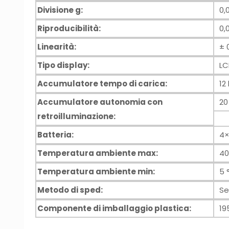
Divisione g:
0,
Riproducibilità:
0,
Linearità:
± 
Tipo display:
LC
Accumulatore tempo di carica:
12
Accumulatore autonomia con
20
retroilluminazione:
Batteria:
4×
Temperatura ambiente max:
40
Temperatura ambiente min:
5 
Metodo di sped:
Se
Componente di imballaggio plastica:
19