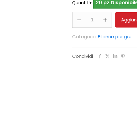
20 pz Disponibil
Quantità:
Bilancia
Aggiung
da
gru
Categoria:
Bilance per gru
KERN
HCD
Condividi
300K-
2D
quantità