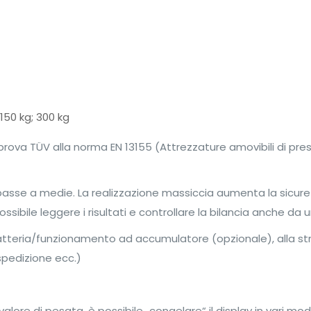
 150 kg; 300 kg
prova TÜV alla norma EN 13155 (Attrezzature amovibili di pres
 basse a medie. La realizzazione massiccia aumenta la sicur
ssibile leggere i risultati e controllare la bilancia anche da
batteria/funzionamento ad accumulatore (opzionale), alla st
 spedizione ecc.)
 valore di pesata, è possibile „congelare“ il display in vari 