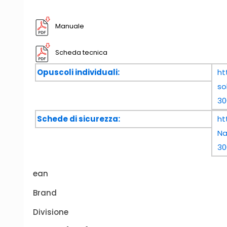
Manuale
Scheda tecnica
Opuscoli individuali:
ht
so
30
Schede di sicurezza:
ht
N
30
ean
Brand
Divisione