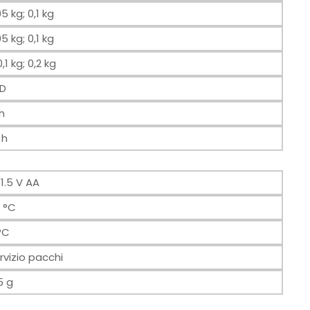
05 kg; 0,1 kg
05 kg; 0,1 kg
0,1 kg; 0,2 kg
D
 h
 h
1.5 V AA
 °C
°C
rvizio pacchi
5 g