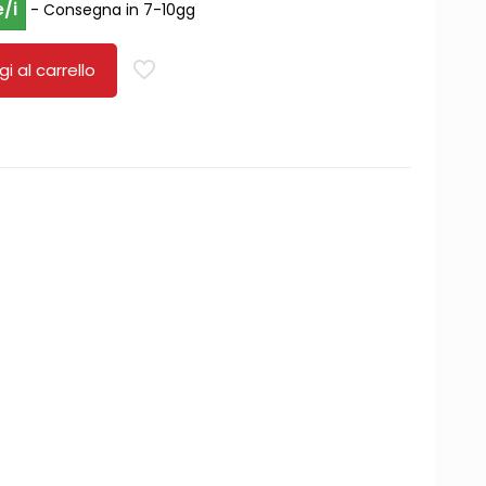
e/i
- Consegna in 7-10gg
i al carrello