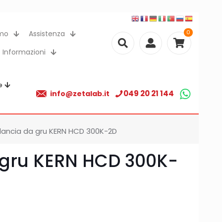
0
amo
Assistenza
Informazioni
e
049 20 21 144
info@zetalab.it
ilancia da gru KERN HCD 300K-2D
 gru KERN HCD 300K-