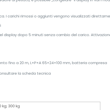
ca. I carichi rimossi o aggiunti vengono visualizzati direttam
i
 display dopo 5 minuti senza cambio del carico. Attivazion
mento fino a 20 m, L×P×A 65×24×100 mm, batteria compresa
consultare la scheda tecnica
0 kg; 300 kg