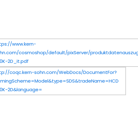
tps://www.kern-
hn.com/cosmoshop/default/pixServer/produktdatenauszug
0K-2D_it.pdf
tp://coqc.kern-sohn.com/WebDocs/DocumentFor?
amingScheme=Model&type=SDS&tradeName=HCD
0K-2D&language=