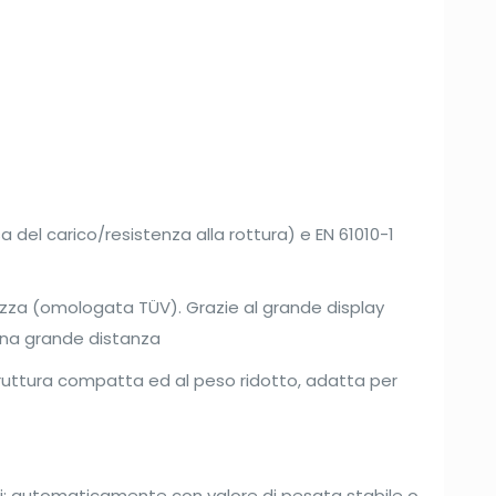
a del carico/resistenza alla rottura) e EN 61010-1
ezza (omologata TÜV). Grazie al grande display
 una grande distanza
ruttura compatta ed al peso ridotto, adatta per
modi: automaticamente con valore di pesata stabile o