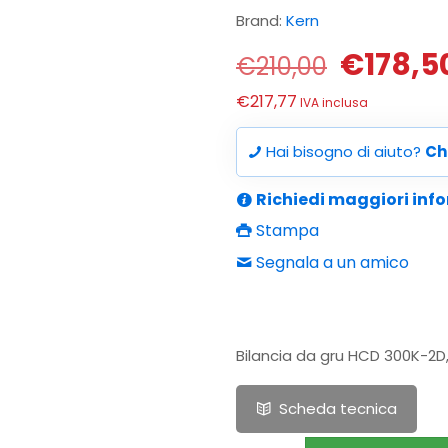
Brand:
Kern
Il
€
178,5
€
210,00
prezzo
€
217,77
IVA inclusa
origina
era:
Hai bisogno di aiuto?
Ch
€210,00
Richiedi maggiori inf
Stampa
Segnala a un amico
Bilancia da gru HCD 300K-2D, P
Scheda tecnica