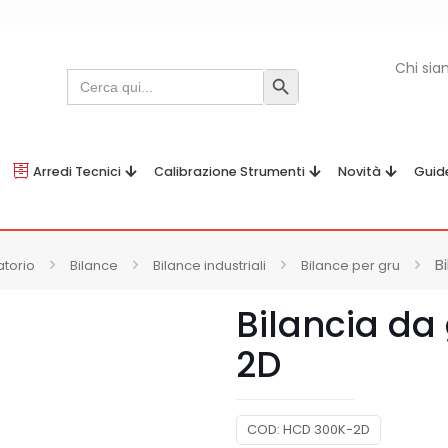
Chi si
Search
Search Button
for:
Arredi Tecnici
Calibrazione Strumenti
Novità
Guid
B
atorio
Bilance
Bilance industriali
Bilance per gru
Bilancia da
2D
COD:
HCD 300K-2D