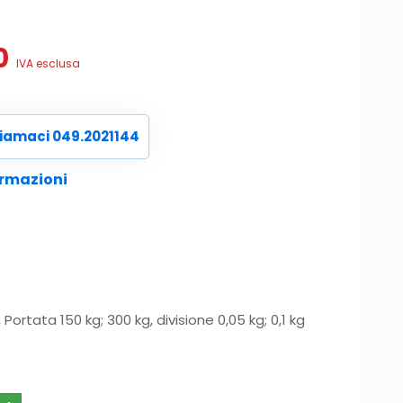
Il
0
IVA esclusa
prezzo
le
attuale
è:
iamaci 049.2021144
.
€178,50.
ormazioni
ortata 150 kg; 300 kg, divisione 0,05 kg; 0,1 kg