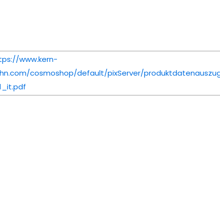
tps://www.kern-
hn.com/cosmoshop/default/pixServer/produktdatenauszug/
1_it.pdf