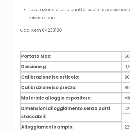
Lavorazione di alta qualità: scala di precisione
misurazione
Cod. Kern 84238180
Portata Max:
60
Divisione g:
0,
Calibrazione iso articolo:
96
Calibrazione iso prezzo:
89,
Materiale alloggio espositore:
Al
Dimensioni alloggiamento senza parti
22
staccabili:
Alloggiamento ampio:
2