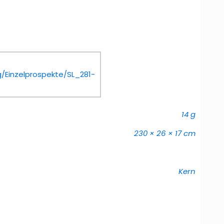
Einzelprospekte/SL_281-
14 g
230 × 26 × 17 cm
Kern