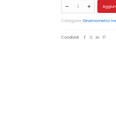
Bilancia
Aggiung
a
molla
Categoria:
Dinamometro me
SAUTER
281-
Condividi
201
quantità