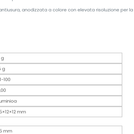
 antiusura, anodizzata a colore con elevata risoluzione per la
 g
5 g
1-100
00 
luminioa
5×12×12 mm
25 mm