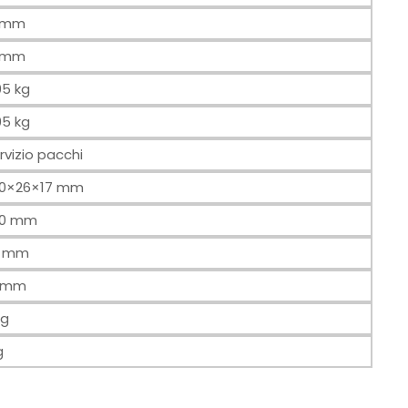
2 mm
2 mm
05 kg
05 kg
rvizio pacchi
0×26×17 mm
30 mm
6 mm
7 mm
 g
g