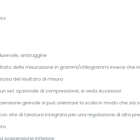
nto
durevole, antiruggine
ultato della misurazione in grammi/chilogrammi invece che i
cisa del risultato di misura
 un set opzionale di compressione, si veda Accessori
ospensione girevole si può orientare la scala in modo che sia
on vite di taratura integrata per una regolazione di alta pr
nto
la sospensione inferiore