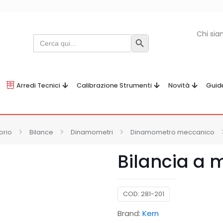
Chi si
Search
Search Button
for:
Arredi Tecnici
Calibrazione Strumenti
Novità
Guid
orio
Bilance
Dinamometri
Dinamometro meccanico
Bilancia a 
COD:
281-201
Brand:
Kern