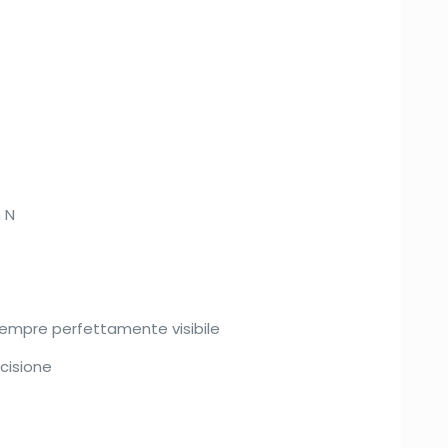
n N
 sempre perfettamente visibile
ecisione