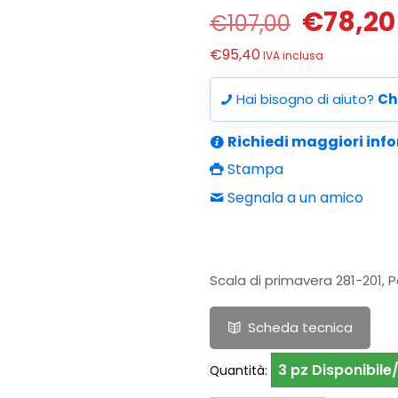
Il
€
78,20
€
107,00
prezzo
€
95,40
IVA inclusa
origina
era:
Hai bisogno di aiuto?
Ch
€107,00
Richiedi maggiori inf
Stampa
Segnala a un amico
Scala di primavera 281-201, P
Scheda tecnica
3 pz Disponibile/
Quantità: