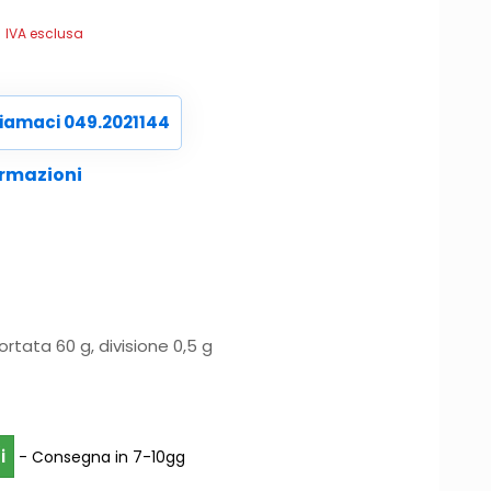
Il
IVA esclusa
prezzo
le
attuale
è:
iamaci 049.2021144
.
€78,20.
ormazioni
ortata 60 g, divisione 0,5 g
i
- Consegna in 7-10gg