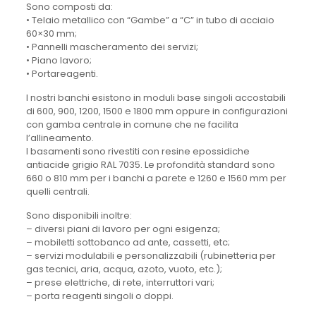
Sono composti da:
• Telaio metallico con “Gambe” a “C” in tubo di acciaio
60×30 mm;
• Pannelli mascheramento dei servizi;
• Piano lavoro;
• Portareagenti.
I nostri banchi esistono in moduli base singoli accostabili
di 600, 900, 1200, 1500 e 1800 mm oppure in configurazioni
con gamba centrale in comune che ne facilita
l’allineamento.
I basamenti sono rivestiti con resine epossidiche
antiacide grigio RAL 7035. Le profondità standard sono
660 o 810 mm per i banchi a parete e 1260 e 1560 mm per
quelli centrali.
Sono disponibili inoltre:
– diversi piani di lavoro per ogni esigenza;
– mobiletti sottobanco ad ante, cassetti, etc;
– servizi modulabili e personalizzabili (rubinetteria per
gas tecnici, aria, acqua, azoto, vuoto, etc.);
– prese elettriche, di rete, interruttori vari;
– porta reagenti singoli o doppi.