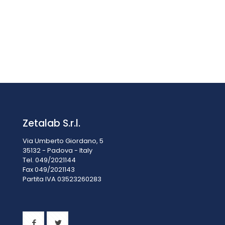
BANCO A PARETE CON PIANO IN GRES MONOLITICO RIC
4000
€
3.279,00
IVA esclusa
IVA inclusa
€
4.000,38
Zetalab S.r.l.
Via Umberto Giordano, 5
35132 - Padova - Italy
Tel. 049/2021144
Fax 049/2021143
Partita IVA 0
3523260283