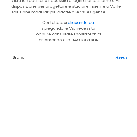
Vista le specifiche necessità di ogni cliente, siamo a Vs
disposizione per progettare e studiare insieme a Voi le
soluzione modulari più adatte alle Vs. esigenze.
Contattateci
cliccando qui
spiegando le Vs. necessità
oppure consultate i nostri tecnici
chiamando allo
049.2021144
Brand
Asem