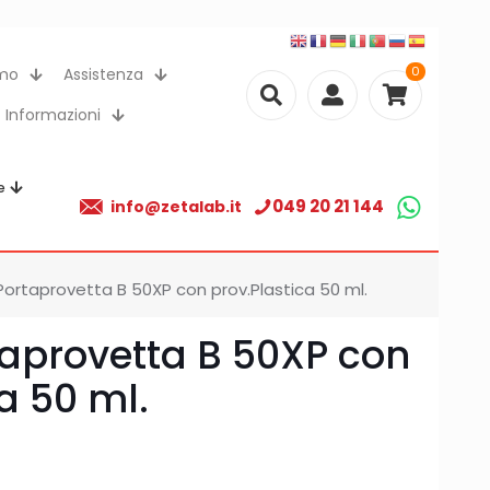
0
amo
Assistenza
Informazioni
e
049 20 21 144
info@zetalab.it
Portaprovetta B 50XP con prov.Plastica 50 ml.
taprovetta B 50XP con
a 50 ml.