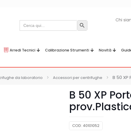
Chi si
Search
Search Button
for:
Arredi Tecnici
Calibrazione Strumenti
Novità
Guid
B 50 XP 
rifughe da laboratorio
Accessori per centrifughe
B 50 XP Por
prov.Plastic
COD:
40101052