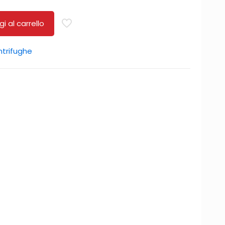
i al carrello
ntrifughe