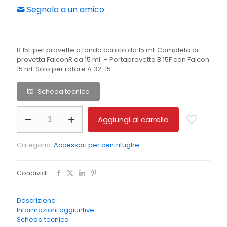
Segnala a un amico
B 15F per provette a fondo conico da 15 ml. Completo di
provetta FalconR da 15 ml. – Portaprovetta B 15F con Falcon
15 ml. Solo per rotore A 32-15
Scheda tecnica
B
Aggiungi al carrello
15
F
Portaprovetta
Categoria:
Accessori per centrifughe
B
15F
con
Condividi
Falcon
15
ml.
Descrizione
Solo
Informazioni aggiuntive
per
Scheda tecnica
rotore