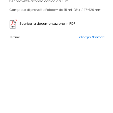
Per provette a fondo conico da 15 ml.
A
32-
Completo di provetta Falcon® da 15 ml. (Ø x L) 17×120 mm
15
quantità
Scarica la documentazione in PDF
Brand
Giorgio Bormac