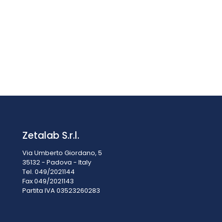
B 2-50 F Bascula B 2-50F da 2x50ml fondo conico (1pz.)
€
280,00
IVA esclusa
IVA inclusa
€
341,60
Zetalab S.r.l.
Via Umberto Giordano, 5
35132 - Padova - Italy
Tel. 049/2021144
Fax 049/2021143
Partita IVA 0
3523260283