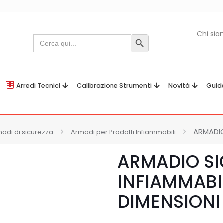
Chi si
Search
Search Button
for:
Arredi Tecnici
Calibrazione Strumenti
Novità
Guid
ARMADIO
adi di sicurezza
Armadi per Prodotti Infiammabili
ARMADIO S
INFIAMMABI
DIMENSIONI