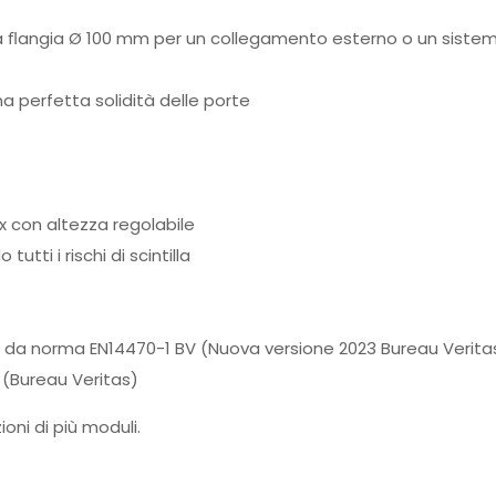
na ﬂangia Ø 100 mm per un collegamento esterno o un sistema d
na perfetta solidità delle porte
nox con altezza regolabile
tutti i rischi di scintilla
me da norma EN14470-1 BV (Nuova versione 2023 Bureau Verita
 (Bureau Veritas)
oni di più moduli.