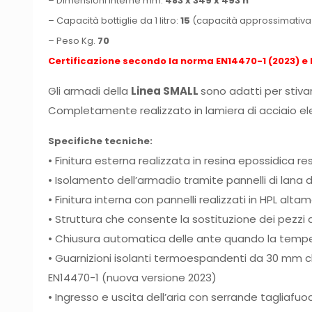
– Dimensioni interne mm.
483 x 349 x 493 h
– Capacità bottiglie da 1 litro:
15
(c
apacità approssimativa in
– Peso Kg.
70
Certificazione secondo la norma EN14470-1 (2023) e 
Gli armadi della
Linea SMALL
sono adatti per stivar
Completamente realizzato in lamiera di acciaio el
Specifiche tecniche:
• Finitura esterna realizzata in resina epossidica r
• Isolamento dell’armadio tramite pannelli di lana di
• Finitura interna con pannelli realizzati in HPL alta
• Struttura che consente la sostituzione dei pezzi 
• Chiusura automatica delle ante quando la temp
• Guarnizioni isolanti termoespandenti da 30 mm 
EN14470-1 (nuova versione 2023)
• Ingresso e uscita dell’aria con serrande tagliaf