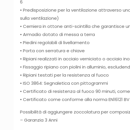
6
• Predisposizione per la ventilazione attraverso u
sulla ventilazione)
• Cerniera in ottone anti-scintilla che garantisce u
• Armadio dotato di messa a terra
• Piedini regolabili di livellamento
• Porta con serratura e chiave
• Ripiani realizzati in acciaio verniciato o acciaio i
• Fissaggio ripiano con piolini in alluminio, escludendo 
• Ripiani testati per la resistenza al fuoco
• ISO 3864: Segnaletica con pittogrammi
• Certificato di resistenza al fuoco 90 minuti, co
• Certificato come conforme alla norma EN16121 BV
Possibilità di aggiungere zoccolatura per composizi
– Garanzia 3 Anni