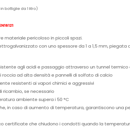
 bottiglie da 1 litro)
EN16121
e materiale pericoloso in piccoli spazi.
ettrogalvanizzato con uno spessore da 1 a 1,5 mm, piegata a
esistente agli acidi e passaggio attraverso un tunnel termico
 roccia ad alta densità e pannelli di solfato di calcio
mente resistenti ai vapori chimici e aggressivi
di ricambio, se necessario
eratura ambiente supera i 50 °C
che, in caso di aumento di temperatura, garantiscono una p
uoco certificate che chiudono i condotti quando la temperatu